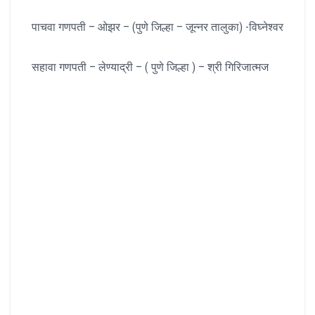
पाचवा गणपती – ओझर – (पुणे जिल्हा – जून्नर तालुका) -विघ्नेश्वर
सहावा गणपती – लेण्याद्री – ( पुणे जिल्हा ) – श्री गिरिजात्मज