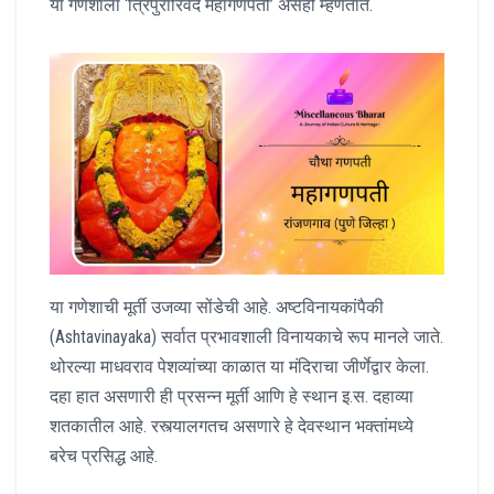
या गणेशाला ‘त्रिपुरारिवदे महागणपती’ असेही म्हणतात.
या गणेशाची मूर्ती उजव्या सोंडेची आहे. अष्टविनायकांपैकी
(Ashtavinayaka) सर्वात प्रभावशाली विनायकाचे रूप मानले जाते.
थोरल्या माधवराव पेशव्यांच्या काळात या मंदिराचा जीर्णेद्वार केला.
दहा हात असणारी ही प्रसन्न मूर्ती आणि हे स्थान इ.स. दहाव्या
शतकातील आहे. रस्त्यालगतच असणारे हे देवस्थान भक्तांमध्ये
बरेच प्रसिद्ध आहे.