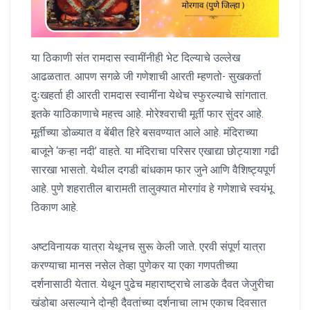
या ठिकाणी संत रामदास स्वामींनीही भेट दिल्याचे उल्लेख
आढळतात. आपण सगळे जी गणेशाची आरती म्हणतो- सुखकर्ता
दुःखहर्ता ही आरती रामदास स्वामींना येथेच स्फुरल्याचे सांगतात.
इतके याठिकाणाचे महत्त्व आहे. मोरेश्वराची मूर्ती फार सुंदर आहे.
मूर्तीच्या डोळ्यात व बेंबीत हिरे बसवण्यात आले आहे. मंदिराच्या
बाजूने ‘कऱ्हा नदी’ वाहते. या मंदिराचा परिसर एखाद्या छोट्याशा गढी
सारखा भासतो. येथील दगडी बांधकाम फार जुने आणि वैशिष्ट्यपूर्ण
आहे. पुणे शहरातील बारामती तालुक्यात मोरगांव हे गणेशाचे स्वयंभू
ठिकाण आहे.
अष्टविनायक यात्रा येथूनच सुरू केली जाते. एरवी संपूर्ण यात्रा
करण्याचा मानस नसेल तेव्हा पुणेकर या एका गणपतीच्या
दर्शनासाठी येतात. येथून पुढेच महाराष्ट्राचे लाडके दैवत जेजुरीचा
खंडोबा असल्याने दोन्ही दैवतांच्या दर्शनाचा लाभ एकाच दिवसात