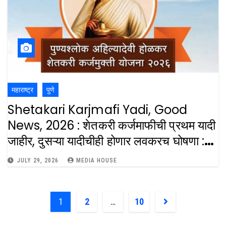
महाराष्ट्र
पुणे
Shetakari Karjmafi Yadi, Good
News, 2026 : शेतकरी कर्जमाफीची प्रथम यादी
जाहीर, दुसऱ्या यादीचीही होणार लवकरच घोषणा :
Punyashlok Ahilyadevi Holkar
JULY 29, 2026
MEDIA HOUSE
Shetakari Karjamukuti Yojana 2nd
List In August
1
2
…
10