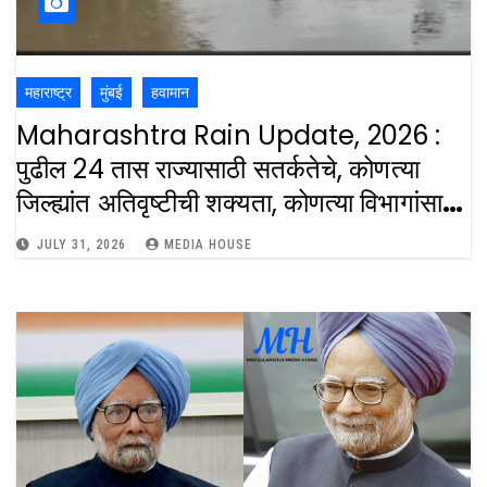
महाराष्ट्र
मुंबई
हवामान
Maharashtra Rain Update, 2026 :
पुढील 24 तास राज्यासाठी सतर्कतेचे, कोणत्या
जिल्ह्यांत अतिवृष्टीची शक्यता, कोणत्या विभागांसाठी
जाहीर केलाय अलर्ट ? : Maharashtra Rai
JULY 31, 2026
MEDIA HOUSE
Update Red Alert Issued For
Multiple Districts