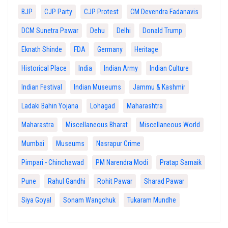
BJP
CJP Party
CJP Protest
CM Devendra Fadanavis
DCM Sunetra Pawar
Dehu
Delhi
Donald Trump
Eknath Shinde
FDA
Germany
Heritage
Historical Place
India
Indian Army
Indian Culture
Indian Festival
Indian Museums
Jammu & Kashmir
Ladaki Bahin Yojana
Lohagad
Maharashtra
Maharastra
Miscellaneous Bharat
Miscellaneous World
Mumbai
Museums
Nasrapur Crime
Pimpari - Chinchawad
PM Narendra Modi
Pratap Sarnaik
Pune
Rahul Gandhi
Rohit Pawar
Sharad Pawar
Siya Goyal
Sonam Wangchuk
Tukaram Mundhe