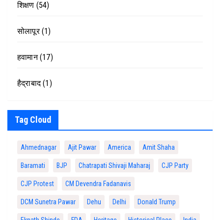
शिक्षण
(54)
सोलापूर
(1)
हवामान
(17)
हैद्राबाद
(1)
Tag Cloud
Ahmednagar
Ajit Pawar
America
Amit Shaha
Baramati
BJP
Chatrapati Shivaji Maharaj
CJP Party
CJP Protest
CM Devendra Fadanavis
DCM Sunetra Pawar
Dehu
Delhi
Donald Trump
Eknath Shinde
FDA
Heritage
Historical Place
India