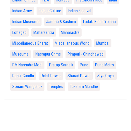
Indian Army
Indian Culture
Indian Festival
Indian Museums
Jammu & Kashmir
Ladaki Bahin Yojana
Lohagad
Maharashtra
Maharastra
Miscellaneous Bharat
Miscellaneous World
Mumbai
Museums
Nasrapur Crime
Pimpari - Chinchawad
PM Narendra Modi
Pratap Sarnaik
Pune
Pune Metro
Rahul Gandhi
Rohit Pawar
Sharad Pawar
Siya Goyal
Sonam Wangchuk
Temples
Tukaram Mundhe