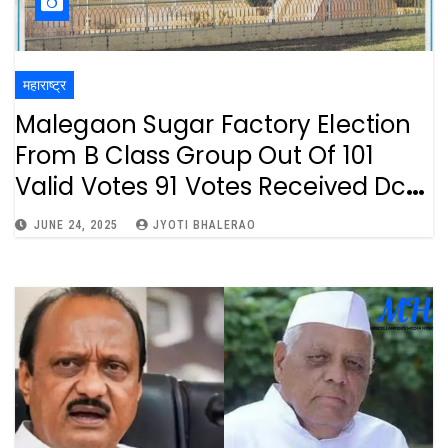
महाराष्ट्र
Malegaon Sugar Factory Election
From B Class Group Out Of 101
Valid Votes 91 Votes Received Dcm
Ajit Pawar Wins From B Class
JUNE 24, 2025
JYOTI BHALERAO
Group : अखेर अजित पवारांनी माळेगाव
साखरखाना निवडणुकीत मारली बाजी, 102 पैकी
किती मिळाली मतं ?