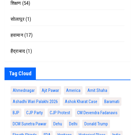
शिक्षण
(54)
सोलापूर
(1)
हवामान
(17)
हैद्राबाद
(1)
Tag Cloud
Ahmednagar
Ajit Pawar
America
Amit Shaha
Ashadhi Wari Palakhi 2026
Ashok Kharat Case
Baramati
BJP
CJP Party
CJP Protest
CM Devendra Fadanavis
DCM Sunetra Pawar
Dehu
Delhi
Donald Trump
Eknath Shinde
FDA
Heritage
Historical Place
India