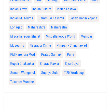
Indian Army
Indian Culture
Indian Festival
Indian Museums
Jammu & Kashmir
Ladaki Bahin Yojana
Lohagad
Maharashtra
Maharastra
Miscellaneous Bharat
Miscellaneous World
Mumbai
Museums
Nasrapur Crime
Pimpari - Chinchawad
PM Narendra Modi
Pratap Sarnaik
Pune
Rupali Chakankar
Sharad Pawar
Siya Goyal
Sonam Wangchuk
Supriya Sule
T-20 Worldcup
Tukaram Mundhe