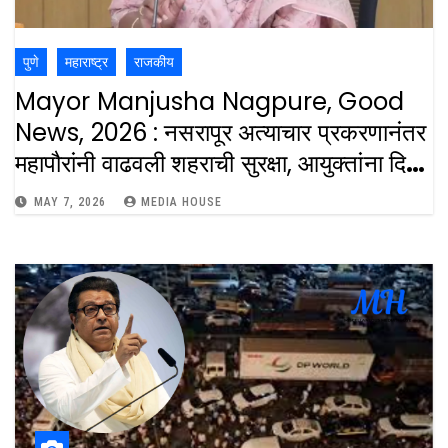
पुणे
महाराष्ट्र
राजकीय
Mayor Manjusha Nagpure, Good
News, 2026 : नसरापूर अत्याचार प्रकरणानंतर
महापौरांनी वाढवली शहराची सुरक्षा, आयुक्तांना दिले
‘हे’ आदेश : Mayor Manjusha Nagpure
MAY 7, 2026
MEDIA HOUSE
Has Given Important Instructions
To The Pune Municipal
Commissioner