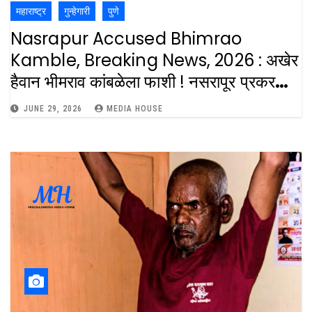
महाराष्ट्र
गुन्हेगारी
पुणे
Nasrapur Accused Bhimrao
Kamble, Breaking News, 2026 : अखेर
हैवान भीमराव कांबळेला फाशी ! नसरापूर प्रकरणात
कोर्टाचा महत्त्वपूर्ण निर्णय : Pune Court Hs
JUNE 29, 2026
MEDIA HOUSE
Handed Down Severe Sentences
To Bhimrao Kamble Accused On
The Nasrapur Case