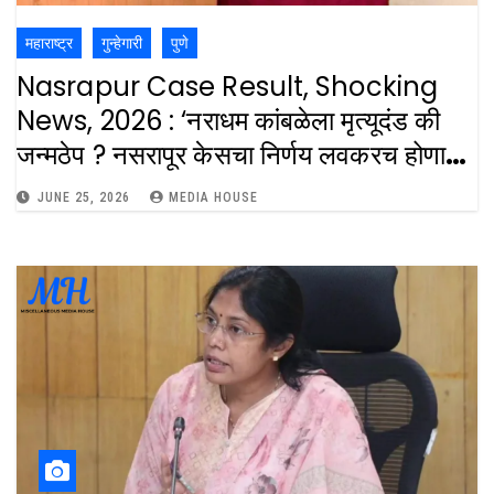
महाराष्ट्र
गुन्हेगारी
पुणे
Nasrapur Case Result, Shocking
News, 2026 : ‘नराधम कांबळेला मृत्यूदंड की
जन्मठेप ? नसरापूर केसचा निर्णय लवकरच होणार..
नराधम कांबळेचा गुन्हा सिद्ध ! : Nasrapur
JUNE 25, 2026
MEDIA HOUSE
Minor Girl Rape Purder Case
Verdict Accised Convicted In
Record Time