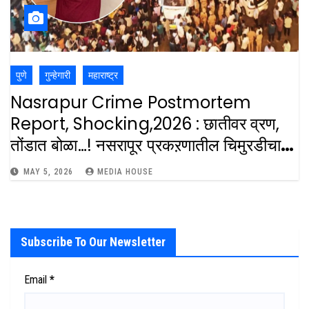
पुणे
गुन्हेगारी
महाराष्ट्र
Nasrapur Crime Postmortem
Report, Shocking,2026 : छातीवर व्रण,
तोंडात बोळा…! नसरापूर प्रकऱणातील चिमुरडीचा
शवविच्छेदन अहवाल समोर : Nasrapur
MAY 5, 2026
MEDIA HOUSE
Shocking PM Report Accused
Stuffed Socks Into Minors Mouth
During Brutal Assault
Subscribe To Our Newsletter
Email
*