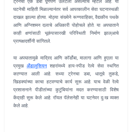
ट्रेनचा एक डबा पूर्णपणे उलटला असल्याचे म्हटले आहे. या
घटनेची माहिती मिळाल्यानंतर सर्व आपत्कालीन सेवा घटनास्थळी
दाखल झाल्या होत्या. मोठ्या संख्येने रूग्णवाहिका, वैद्यकीय पथके
आणि अग्निशमन दलाचे अधिकारी पोहोचले होते. या अपघाताने
काही क्षणांसाठी भूकंपासारखी परिस्थिती निर्माण झाल्आचे
प्रत्यक्षदर्शींनी सांगितले.
या अपघातामुळे माद्रिद आणि कॉर्डोबा, मालागा आणि हुएला या
प्रमुख
अँडालुसियन
शहरांमध्ये हाय-स्पीड रेल्वे सेवा स्थगित
कऱण्यात आली आहे. सध्या ट्रेनचा डबा, धातूचे तुकडे,
खिडक्यांच्या काचा हटवण्याचे कार्य सुरू आहे. याच वेळी रेल्वे
प्रशासनाने पीडीतांच्या कुटुंबियांना मदत करण्यासाठी विशेष
केंद्रही सुरू केले आहे. रॉयल पॅलेसनेही या घटनेवर दुःख व्यक्त
केले आहे.