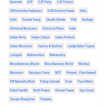
Baramati
BJP
CJP Party
CJP Protest
CM Devendra Fadanavis
DCM Sunetra Pawar
Dehu
Delhi
Donald Trump
Eknath Shinde
FDA
Heritage
Historical Museums
Historical Place
India
Indian Army
Indian Culture
Indian Festival
Indian Museums
Jammu & Kashmir
Ladaki Bahin Yojana
Lohagad
Maharashtra
Maharastra
Miscellaneous Bharat
Miscellaneous World
Mumbai
Museums
Nasrapur Crime
NCP
Pimpari - Chinchawad
PM Narendra Modi
Pratap Sarnaik
Pune
Pune Metro
Rahul Gandhi
Rohit Pawar
Sharad Pawar
Siya Goyal
Sonam Wangchuk
Temples