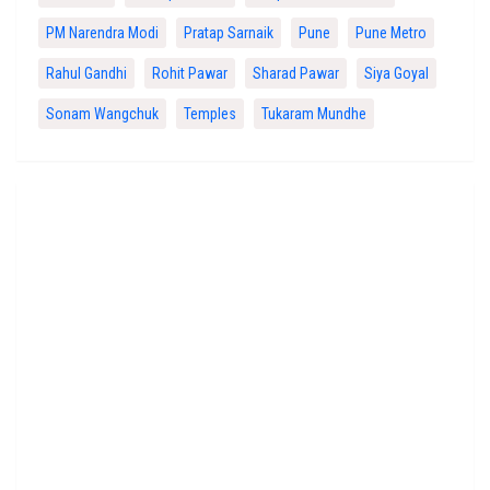
PM Narendra Modi
Pratap Sarnaik
Pune
Pune Metro
Rahul Gandhi
Rohit Pawar
Sharad Pawar
Siya Goyal
Sonam Wangchuk
Temples
Tukaram Mundhe