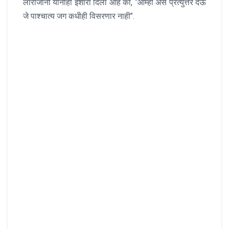
लारीजानी यांनीही इशारा दिला आहे की, “आम्ही असे प्रत्युत्तर देऊ
जे पाश्चात्य जग कधीही विसरणार नाही”.