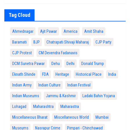
Tag Cloud
Ahmednagar
Ajit Pawar
America
Amit Shaha
Baramati
BJP
Chatrapati Shivaji Maharaj
CJP Party
CJP Protest
CM Devendra Fadanavis
DCM Sunetra Pawar
Dehu
Delhi
Donald Trump
Eknath Shinde
FDA
Heritage
Historical Place
India
Indian Army
Indian Culture
Indian Festival
Indian Museums
Jammu & Kashmir
Ladaki Bahin Yojana
Lohagad
Maharashtra
Maharastra
Miscellaneous Bharat
Miscellaneous World
Mumbai
Museums
Nasrapur Crime
Pimpari - Chinchawad