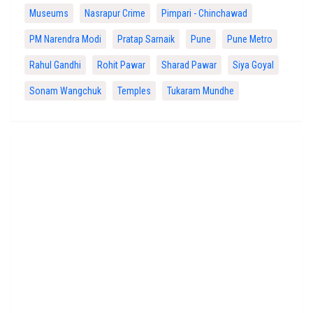
Museums
Nasrapur Crime
Pimpari - Chinchawad
PM Narendra Modi
Pratap Sarnaik
Pune
Pune Metro
Rahul Gandhi
Rohit Pawar
Sharad Pawar
Siya Goyal
Sonam Wangchuk
Temples
Tukaram Mundhe