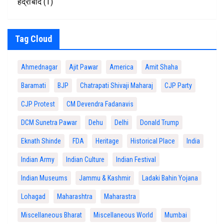
हैद्राबाद
(1)
Tag Cloud
Ahmednagar
Ajit Pawar
America
Amit Shaha
Baramati
BJP
Chatrapati Shivaji Maharaj
CJP Party
CJP Protest
CM Devendra Fadanavis
DCM Sunetra Pawar
Dehu
Delhi
Donald Trump
Eknath Shinde
FDA
Heritage
Historical Place
India
Indian Army
Indian Culture
Indian Festival
Indian Museums
Jammu & Kashmir
Ladaki Bahin Yojana
Lohagad
Maharashtra
Maharastra
Miscellaneous Bharat
Miscellaneous World
Mumbai