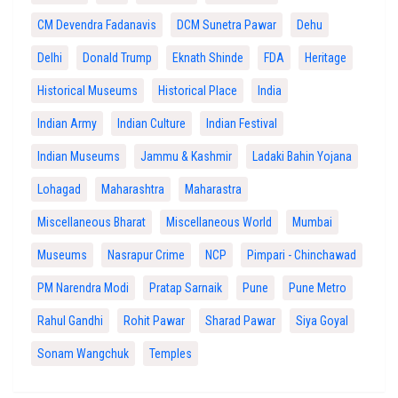
CM Devendra Fadanavis
DCM Sunetra Pawar
Dehu
Delhi
Donald Trump
Eknath Shinde
FDA
Heritage
Historical Museums
Historical Place
India
Indian Army
Indian Culture
Indian Festival
Indian Museums
Jammu & Kashmir
Ladaki Bahin Yojana
Lohagad
Maharashtra
Maharastra
Miscellaneous Bharat
Miscellaneous World
Mumbai
Museums
Nasrapur Crime
NCP
Pimpari - Chinchawad
PM Narendra Modi
Pratap Sarnaik
Pune
Pune Metro
Rahul Gandhi
Rohit Pawar
Sharad Pawar
Siya Goyal
Sonam Wangchuk
Temples