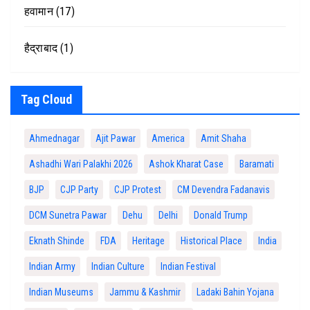
हवामान
(17)
हैद्राबाद
(1)
Tag Cloud
Ahmednagar
Ajit Pawar
America
Amit Shaha
Ashadhi Wari Palakhi 2026
Ashok Kharat Case
Baramati
BJP
CJP Party
CJP Protest
CM Devendra Fadanavis
DCM Sunetra Pawar
Dehu
Delhi
Donald Trump
Eknath Shinde
FDA
Heritage
Historical Place
India
Indian Army
Indian Culture
Indian Festival
Indian Museums
Jammu & Kashmir
Ladaki Bahin Yojana