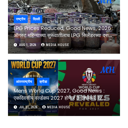
Case Delhi Court
राष्ट्रीय
दिल्ली
LPG Prices Reduced, Good News, 2026 :
ऑगस्ट महिन्याच्या सुरूवातीलाच LPG सिलेंडरच्या दरात
कपात, थेट 200 रुपयांनी केला स्वस्त :
AUG 1, 2026
MEDIA HOUSE
Commercial LPG Cylinder Prices
Reduced Becomes Cheaper By 200
आंतरराष्ट्रीय
क्रीडा
Mens World Cup 2027, Good News :
एकदिवसीय वर्ल्डकप 2027 होणार 3 देशांंमध्ये, 12
स्टेडियममध्ये मिळून होणार 57 सामने : World Cup
JUL 31, 2026
MEDIA HOUSE
2027, 3 Countries Hosts, 12 Venues 57
Matches For Men