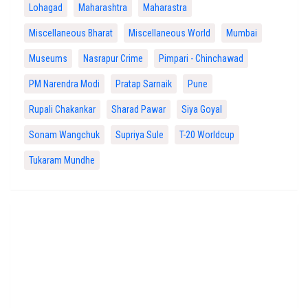
Lohagad
Maharashtra
Maharastra
Miscellaneous Bharat
Miscellaneous World
Mumbai
Museums
Nasrapur Crime
Pimpari - Chinchawad
PM Narendra Modi
Pratap Sarnaik
Pune
Rupali Chakankar
Sharad Pawar
Siya Goyal
Sonam Wangchuk
Supriya Sule
T-20 Worldcup
Tukaram Mundhe