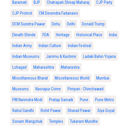
Baramati
BJP
Chatrapati Shivaji Maharaj
CJP Party
CJP Protest
CM Devendra Fadanavis
DCM Sunetra Pawar
Dehu
Delhi
Donald Trump
Eknath Shinde
FDA
Heritage
Historical Place
India
Indian Army
Indian Culture
Indian Festival
Indian Museums
Jammu & Kashmir
Ladaki Bahin Yojana
Lohagad
Maharashtra
Maharastra
Miscellaneous Bharat
Miscellaneous World
Mumbai
Museums
Nasrapur Crime
Pimpari - Chinchawad
PM Narendra Modi
Pratap Sarnaik
Pune
Pune Metro
Rahul Gandhi
Rohit Pawar
Sharad Pawar
Siya Goyal
Sonam Wangchuk
Temples
Tukaram Mundhe