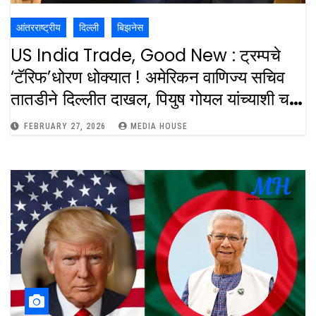
आंतरराष्ट्रीय
दिल्ली
बिझनेस
US India Trade, Good New : ट्रम्पचे
‘टॅरिफ’धोरण धोक्यात ! अमेरिकन वाणिज्य सचिव
तातडीने दिल्लीत दाखल, पियुष गोयल यांच्याशी चर्चा
: US Commerce Secreatary
FEBRUARY 27, 2026
MEDIA HOUSE
Howard Lutnick India Visit Piyush
Goyal Trump Tariff Ruling