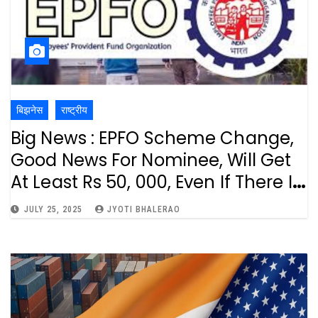
बिझनेस
राष्ट्रीय
Big News : EPFO Scheme Change,
Good News For Nominee, Will Get
At Least Rs 50, 000, Even If There Is
No Money In PF Account : EPFO मध्ये
JULY 25, 2025
JYOTI BHALERAO
मोठा बदल, पीएफ खात्यात पैसे नसतील तरी
नॉमिनीला मिळणार किमान 50,000