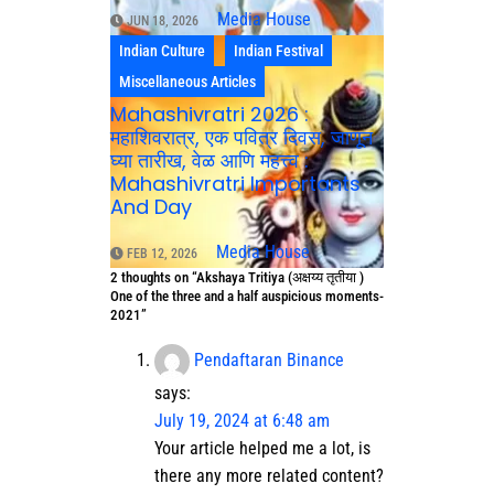
Media House
JUN 18, 2026
Indian Culture
Indian Festival
Miscellaneous Articles
Mahashivratri 2026 :
महाशिवरात्र, एक पवित्र दिवस, जाणून
घ्या तारीख, वेळ आणि महत्त्व :
Mahashivratri Importants
And Day
Media House
FEB 12, 2026
2 thoughts on “Akshaya Tritiya (अक्षय्य तृतीया )
One of the three and a half auspicious moments-
2021”
Pendaftaran Binance
says:
July 19, 2024 at 6:48 am
Your article helped me a lot, is
there any more related content?