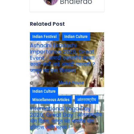
Bhalerao
Related Post
Indian Festival
Indian Culture
Ashadhi Ekadashi
Importance 2026, Great
Event : आषाढी एकादशीचे महत्त्वा
काय? कधी आहे आषाढी एकादशी ?
जाणून घ्या एका क्लिकवर
Media House
JUL 22, 2026
Indian Culture
Miscellaneous Articles
आंतरराष्ट्रीय
International Yoga Day
2026, Great Day : आंतरराष्ट्रीय
योग दिवस, जाणून घ्या भारतीय योग
इतिहास आणि महत्त्व !