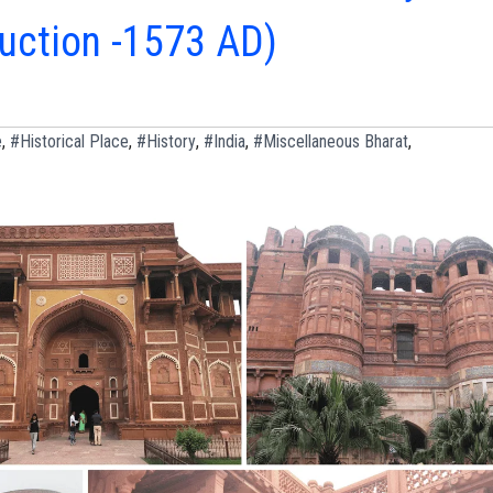
uction -1573 AD)
e
,
#Historical Place
,
#History
,
#India
,
#Miscellaneous Bharat
,