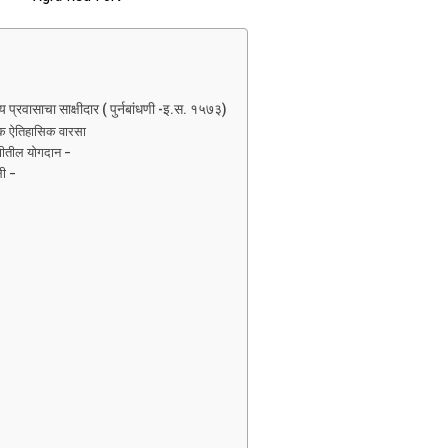
प्रवासाचा साक्षीदार ( पुर्नबांधणी -इ.स. १५७३)
एक ऐतिहासिक वारसा
ंधणीतील योगदान –
ी –