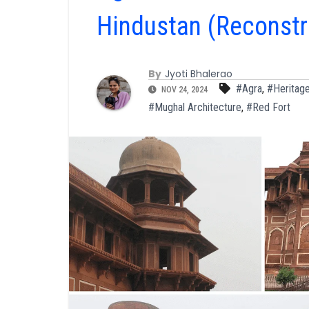
Hindustan (Reconstr
By
Jyoti Bhalerao
#Agra
,
#Heritag
NOV 24, 2024
#Mughal Architecture
,
#Red Fort