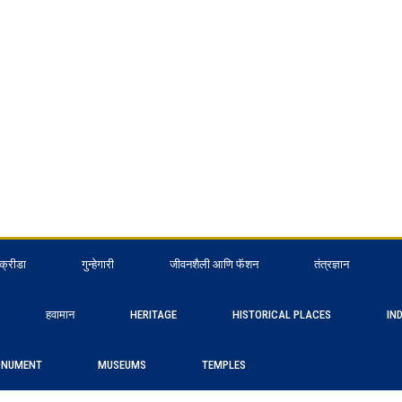
क्रीडा
गुन्हेगारी
जीवनशैली आणि फॅशन
तंत्रज्ञान
हवामान
HERITAGE
HISTORICAL PLACES
IN
NUMENT
MUSEUMS
TEMPLES