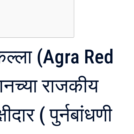
िल्ला (Agra Red
्तानच्या राजकीय
षीदार ( पुर्नबांधणी