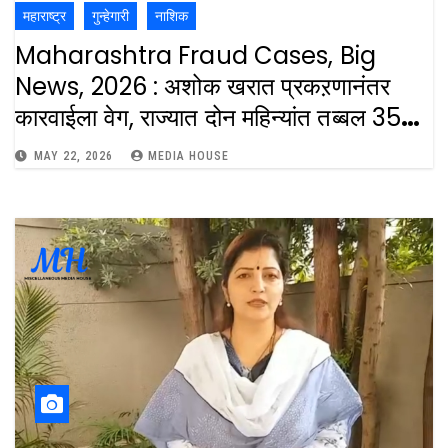
महाराष्ट्र
गुन्हेगारी
नाशिक
Maharashtra Fraud Cases, Big
News, 2026 : अशोक खरात प्रकऱणानंतर
कारवाईला वेग, राज्यात दोन महिन्यांत तब्बल 35
भोंदू महाराजांविरोधात गुन्हे दाखल : Cases
MAY 22, 2026
MEDIA HOUSE
Have Been Registered Against
Many Fraudsters In Maharashtra