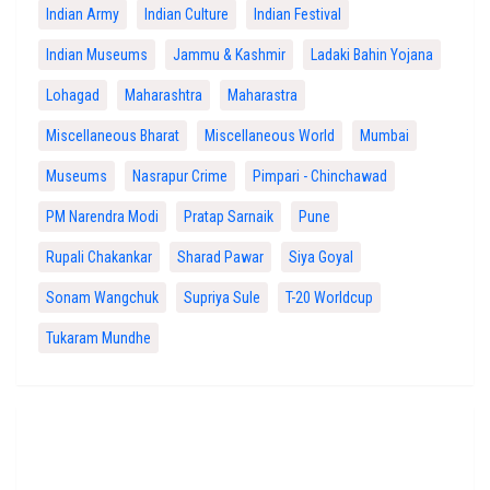
Indian Army
Indian Culture
Indian Festival
Indian Museums
Jammu & Kashmir
Ladaki Bahin Yojana
Lohagad
Maharashtra
Maharastra
Miscellaneous Bharat
Miscellaneous World
Mumbai
Museums
Nasrapur Crime
Pimpari - Chinchawad
PM Narendra Modi
Pratap Sarnaik
Pune
Rupali Chakankar
Sharad Pawar
Siya Goyal
Sonam Wangchuk
Supriya Sule
T-20 Worldcup
Tukaram Mundhe