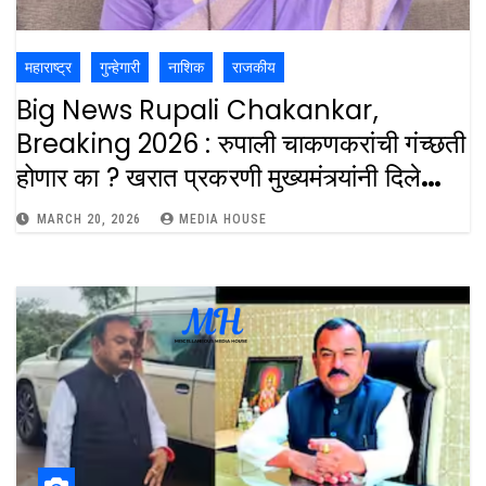
महाराष्ट्र
गुन्हेगारी
नाशिक
राजकीय
Big News Rupali Chakankar,
Breaking 2026 : रुपाली चाकणकरांची गंच्छती
होणार का ? खरात प्रकरणी मुख्यमंत्र्यांनी दिले
आदेश : CM Devendra Fadanavis
MARCH 20, 2026
MEDIA HOUSE
Give Order To Give Resign In Ashok
Kharat Case