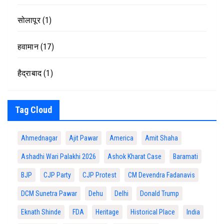
सोलापूर
(1)
हवामान
(17)
हैद्राबाद
(1)
Tag Cloud
Ahmednagar
Ajit Pawar
America
Amit Shaha
Ashadhi Wari Palakhi 2026
Ashok Kharat Case
Baramati
BJP
CJP Party
CJP Protest
CM Devendra Fadanavis
DCM Sunetra Pawar
Dehu
Delhi
Donald Trump
Eknath Shinde
FDA
Heritage
Historical Place
India