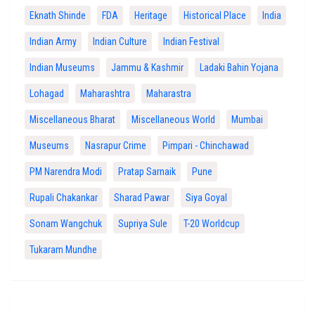
Eknath Shinde
FDA
Heritage
Historical Place
India
Indian Army
Indian Culture
Indian Festival
Indian Museums
Jammu & Kashmir
Ladaki Bahin Yojana
Lohagad
Maharashtra
Maharastra
Miscellaneous Bharat
Miscellaneous World
Mumbai
Museums
Nasrapur Crime
Pimpari - Chinchawad
PM Narendra Modi
Pratap Sarnaik
Pune
Rupali Chakankar
Sharad Pawar
Siya Goyal
Sonam Wangchuk
Supriya Sule
T-20 Worldcup
Tukaram Mundhe