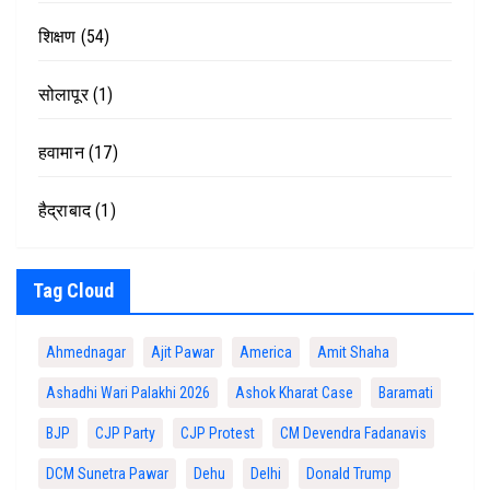
शिक्षण
(54)
सोलापूर
(1)
हवामान
(17)
हैद्राबाद
(1)
Tag Cloud
Ahmednagar
Ajit Pawar
America
Amit Shaha
Ashadhi Wari Palakhi 2026
Ashok Kharat Case
Baramati
BJP
CJP Party
CJP Protest
CM Devendra Fadanavis
DCM Sunetra Pawar
Dehu
Delhi
Donald Trump