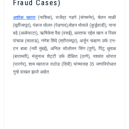
Fraud Cases)
अशोक खरात
(नाशिक), राजेंद्र गडगे (संगमनेर), चेतन माळी
(मूर्तीजापूर), पंकज घोलप (पेडगाव),मोहन भोसले (कुर्डूवाडी), नाना
बढे (आळेफाटा), ऋषिकेश वैद्य (वसई), अल्ताफ रईस खान व रिदम
पांचाळ (मालाड), गणेश शिंदे (श्रीरामपूर), अर्जुन चव्हाण उर्फ टन-
टन बाबा (नवी मुंबई), अनिल सोलोमन सिंग (पुणे), पिंटू धुमाळ
(बारामती), मंजुनाथ शेट्टी उर्फ दीक्षित (ठाणे), यशवंत थोरात
(पारनेर), शाम महाराज राठोड (दिघी) यांच्यासह 35 जणांविरोधात
गुन्हे दाखल झाले आहेत.