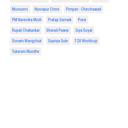
Museums
Nasrapur Crime
Pimpari - Chinchawad
PM Narendra Modi
Pratap Sarnaik
Pune
Rupali Chakankar
Sharad Pawar
Siya Goyal
Sonam Wangchuk
Supriya Sule
T-20 Worldcup
Tukaram Mundhe