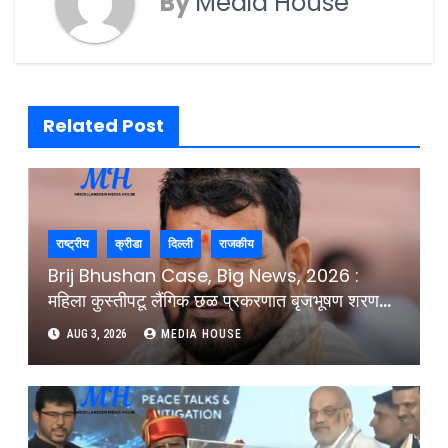
By
Media House
Related Post
राष्ट्रीय
क्रीडा
दिल्ली
राजकीय
Brij Bhushan Case, Big News, 2026 :
महिला कुस्तीपटू लैंगिक छळ प्रकरणात बृजभूषण शरण
सिंह निर्दोष, दिल्ली न्यायालयाचा निर्णय : Brij
AUG 3, 2026
MEDIA HOUSE
Bhushan Sharan Singh Acquitted In
Women Wrestlers Sexual Harrassment
Case Delhi Court