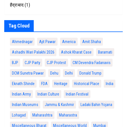
हैद्राबाद
(1)
Tag Cloud
Ahmednagar
Ajit Pawar
America
Amit Shaha
Ashadhi Wari Palakhi 2026
Ashok Kharat Case
Baramati
BJP
CJP Party
CJP Protest
CM Devendra Fadanavis
DCM Sunetra Pawar
Dehu
Delhi
Donald Trump
Eknath Shinde
FDA
Heritage
Historical Place
India
Indian Army
Indian Culture
Indian Festival
Indian Museums
Jammu & Kashmir
Ladaki Bahin Yojana
Lohagad
Maharashtra
Maharastra
Miscellaneous Bharat
Miscellaneous World
Mumbai