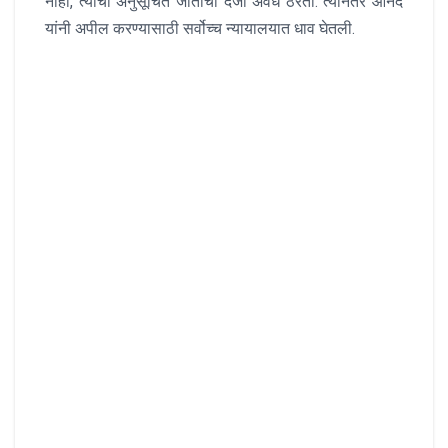
नाही, त्यांचा अनुसूचित जातीचा दर्जा अवैध ठरतो. त्यानंतर आनंद
यांनी अपील करण्यासाठी सर्वोच्च न्यायालयात धाव घेतली.