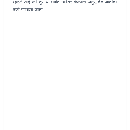
म्हटले आहे की, दुसऱ्या धर्मात धर्मांतर केल्यास अनुसूचित जातीचा
दर्जा गमावला जातो.