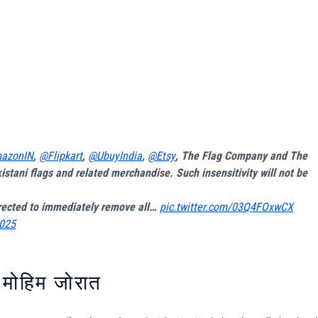
azonIN
,
@Flipkart
,
@UbuyIndia
,
@Etsy
, The Flag Company and The
istani flags and related merchandise. Such insensitivity will not be
rected to immediately remove all…
pic.twitter.com/03Q4FOxwCX
2025
ी मोहिम जोरात