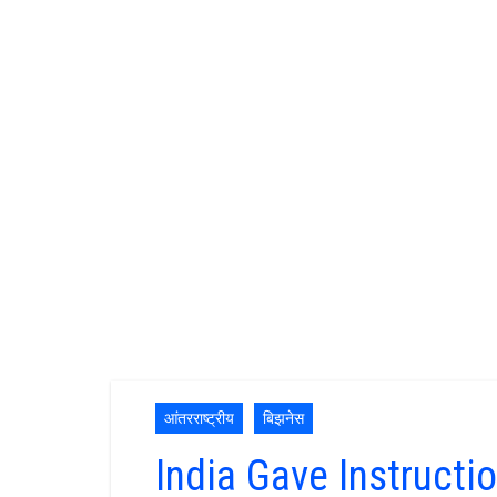
आंतरराष्ट्रीय
बिझनेस
India Gave Instruct