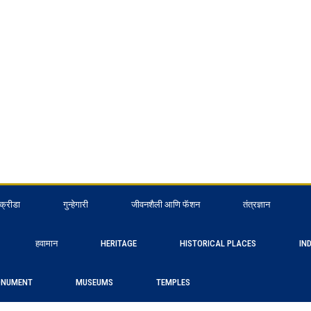
क्रीडा
गुन्हेगारी
जीवनशैली आणि फॅशन
तंत्रज्ञान
हवामान
HERITAGE
HISTORICAL PLACES
IN
NUMENT
MUSEUMS
TEMPLES