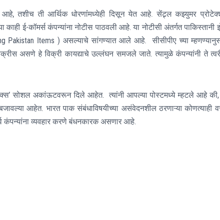
आहे, तशीच ती आर्थिक धोरणांंमध्येही दिसून येत आहे. सेंट्र्ल कझ्युमर प्रोटेक
काही ई-कॉमर्स कंपन्यांना नोटीस पाठवली आहे. या नोटीसी अंतर्गत पाकिस्तानी झे
ng Pakistan Items ) असल्याचे सांगण्यात आले आहे. सीसीपीए च्या म्हणण्यानु
ीस असणे हे विक्री कायद्याचे उल्लंघन समजले जाते. त्यामुळे कंपन्यांनी ते त्व
 ‘एक्स’ सोशल अकांऊटवरून दिले आहेत. त्यांनी आपल्या पोस्टमध्ये म्हटले आहे की,
स बजावल्या आहेत. भारत पाक संबंधाविषयीच्या असंवेदनशील ठरणाऱ्या कोणत्याही वस
सर्व कंपन्यांना व्यवहार करणे बंधनकारक असणार आहे.