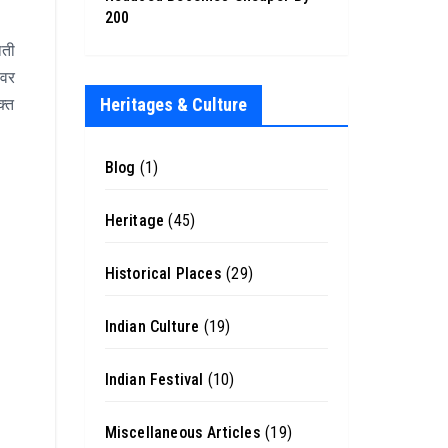
200
िती
ावर
Heritages & Culture
क्त
Blog
(1)
Heritage
(45)
Historical Places
(29)
Indian Culture
(19)
Indian Festival
(10)
Miscellaneous Articles
(19)