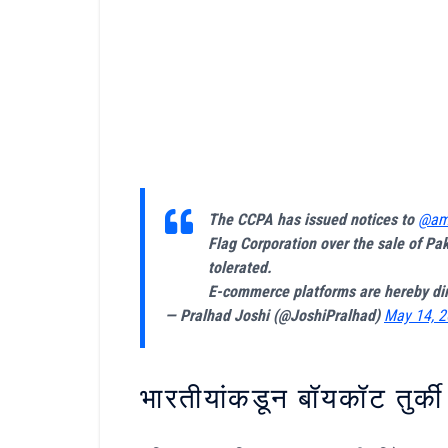
The CCPA has issued notices to
@am
Flag Corporation over the sale of Pak
tolerated.
E-commerce platforms are hereby di
— Pralhad Joshi (@JoshiPralhad)
May 14, 
भारतीयांकडून बॉयकॉट तुर्क