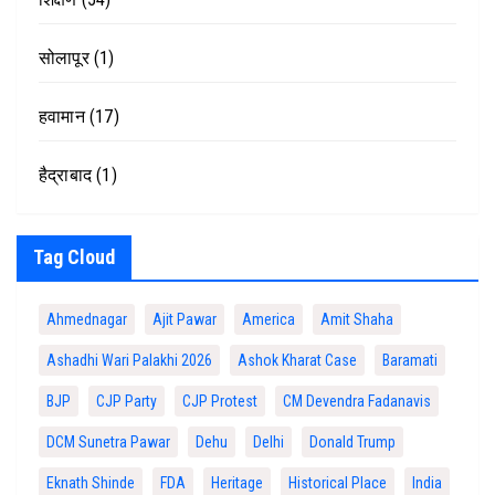
सोलापूर
(1)
हवामान
(17)
हैद्राबाद
(1)
Tag Cloud
Ahmednagar
Ajit Pawar
America
Amit Shaha
Ashadhi Wari Palakhi 2026
Ashok Kharat Case
Baramati
BJP
CJP Party
CJP Protest
CM Devendra Fadanavis
DCM Sunetra Pawar
Dehu
Delhi
Donald Trump
Eknath Shinde
FDA
Heritage
Historical Place
India