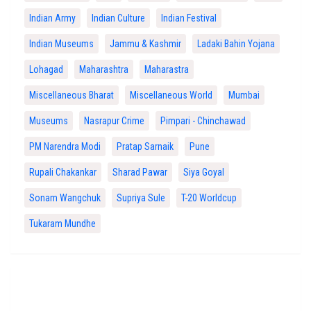
Indian Army
Indian Culture
Indian Festival
Indian Museums
Jammu & Kashmir
Ladaki Bahin Yojana
Lohagad
Maharashtra
Maharastra
Miscellaneous Bharat
Miscellaneous World
Mumbai
Museums
Nasrapur Crime
Pimpari - Chinchawad
PM Narendra Modi
Pratap Sarnaik
Pune
Rupali Chakankar
Sharad Pawar
Siya Goyal
Sonam Wangchuk
Supriya Sule
T-20 Worldcup
Tukaram Mundhe