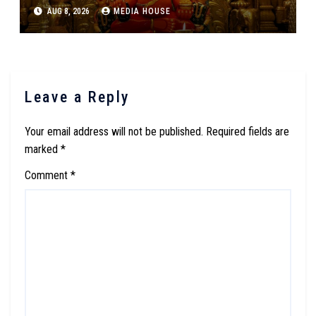
मुख्यमंत्र्यांचे थेट चौकशीचे आदेश : Cheif Minister
AUG 8, 2026
MEDIA HOUSE
Devendra Fadnavis Ordered Inquiry Of
Donations Scam At Siddhivinayak
Temple Mumbai
Leave a Reply
Your email address will not be published.
Required fields are
marked
*
Comment
*