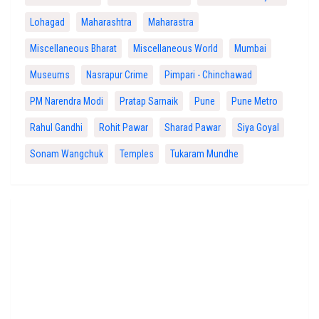
Lohagad
Maharashtra
Maharastra
Miscellaneous Bharat
Miscellaneous World
Mumbai
Museums
Nasrapur Crime
Pimpari - Chinchawad
PM Narendra Modi
Pratap Sarnaik
Pune
Pune Metro
Rahul Gandhi
Rohit Pawar
Sharad Pawar
Siya Goyal
Sonam Wangchuk
Temples
Tukaram Mundhe