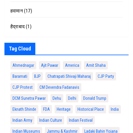
हवामान
(17)
हैद्राबाद
(1)
Tag Cloud
Ahmednagar
Ajit Pawar
America
Amit Shaha
Baramati
BJP
Chatrapati Shivaji Maharaj
CJP Party
CJP Protest
CM Devendra Fadanavis
DCM Sunetra Pawar
Dehu
Delhi
Donald Trump
Eknath Shinde
FDA
Heritage
Historical Place
India
Indian Army
Indian Culture
Indian Festival
Indian Museums
Jammu & Kashmir
Ladaki Bahin Yojana