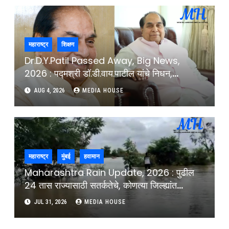
महाराष्ट्र
शिक्षण
Dr.D.Y.Patil Passed Away, Big News,
2026 : पद्मश्री डॉ.डी.वाय.पाटील यांचे निधन,
शिक्षणसम्राट काळाच्या पडद्याआड : Padmashri Dr
AUG 4, 2026
MEDIA HOUSE
D.Y.Patil Passes Away In Kolhapur
Former Governor Educationist D.Y.Patil
University
महाराष्ट्र
मुंबई
हवामान
Maharashtra Rain Update, 2026 : पुढील
24 तास राज्यासाठी सतर्कतेचे, कोणत्या जिल्ह्यांत
अतिवृष्टीची शक्यता, कोणत्या विभागांसाठी जाहीर केलाय
JUL 31, 2026
MEDIA HOUSE
अलर्ट ? : Maharashtra Rai Update Red
Alert Issued For Multiple Districts