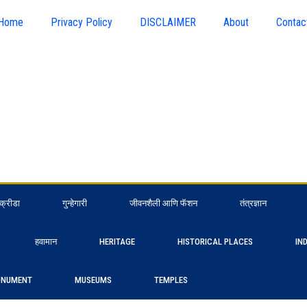
Home
Privacy Policy
DISCLAIMER
About
Contac
क्रीडा
गुन्हेगारी
जीवनशैली आणि फॅशन
तंत्रज्ञान
हवामान
HERITAGE
HISTORICAL PLACES
IN
NUMENT
MUSEUMS
TEMPLES