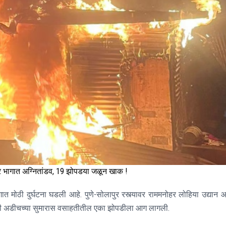
 भागात अग्नितांडव, 19 झोपडया जळून खाक !
त मोठी दुर्घटना घडली आहे. पुणे-सोलापुर रस्त्यावर राममनोहर लोहिया उद्यान आ
ात्री अडीचच्या सुमारास वसाहतीतील एका झोपडीला आग लागली.