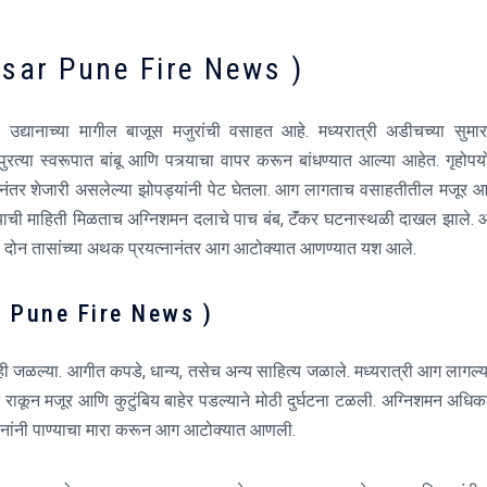
sar Pune Fire News )
े. उद्यानाच्या मागील बाजूस मजुरांची वसाहत आहे. मध्यरात्री अडीचच्या सुमा
्या स्वरूपात बांबू आणि पत्र्याचा वापर करून बांधण्यात आल्या आहेत. गृहोपय
नंतर शेजारी असलेल्या झोपड्यांनी पेट घेतला. आग लागताच वसाहतीतील मजूर 
गल्याची माहिती मिळताच अग्निशमन दलाचे पाच बंब, टॅंकर घटनास्थळी दाखल झाले.
ेला. दोन तासांच्या अथक प्रयत्नानंतर आग आटोक्यात आणण्यात यश आले.
r Pune Fire News )
 जळल्या. आगीत कपडे, धान्य, तसेच अन्य साहित्य जळाले. मध्यरात्री आग लागल्य
ान राकून मजूर आणि कुटुंबिय बाहेर पडल्याने मोठी दुर्घटना टळली. अग्निशमन अधिक
जवानांनी पाण्याचा मारा करून आग आटोक्यात आणली.