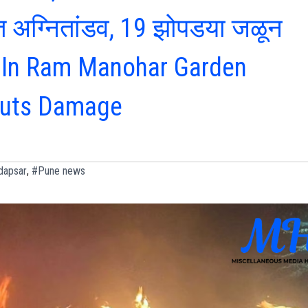
त अग्नितांडव, 19 झोपडया जळून
e In Ram Manohar Garden
huts Damage
dapsar
,
#Pune news