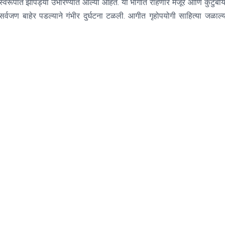
ा स्वरूपात झोपड्या उभारण्यात आल्या आहेत. या भागात राहणारे मजूर आणि कुटुंबीया
्वजण बाहेर पडल्याने गंभीर दुर्घटना टळली. आगीत गृहोपयोगी साहित्या जळाल्य