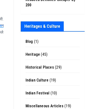
200
ली.
शमन
Heritages & Culture
कले
Blog
(1)
Heritage
(45)
Historical Places
(29)
Indian Culture
(19)
Indian Festival
(10)
Miscellaneous Articles
(19)