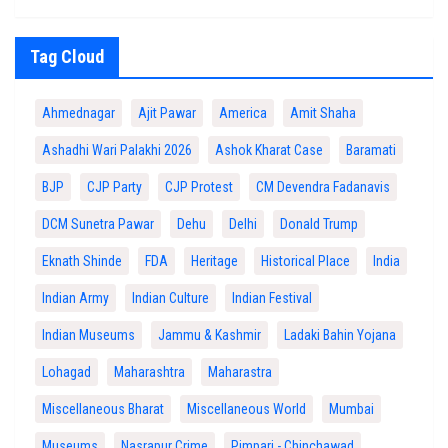
Tag Cloud
Ahmednagar
Ajit Pawar
America
Amit Shaha
Ashadhi Wari Palakhi 2026
Ashok Kharat Case
Baramati
BJP
CJP Party
CJP Protest
CM Devendra Fadanavis
DCM Sunetra Pawar
Dehu
Delhi
Donald Trump
Eknath Shinde
FDA
Heritage
Historical Place
India
Indian Army
Indian Culture
Indian Festival
Indian Museums
Jammu & Kashmir
Ladaki Bahin Yojana
Lohagad
Maharashtra
Maharastra
Miscellaneous Bharat
Miscellaneous World
Mumbai
Museums
Nasrapur Crime
Pimpari - Chinchawad