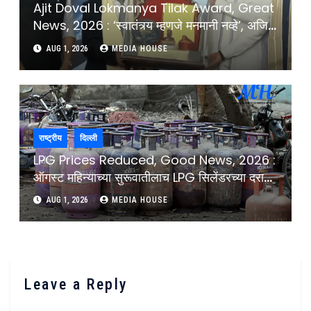
Ajit Doval Lokmanya Tilak Award, Great
News, 2026 : ‘स्वातंत्र्य म्हणजे मनमानी नव्हे’, अजित
डोवाल यांचा Gen-Z तरूणांना सल्ला, स्वातंत्र्याचा खरा
AUG 1, 2026
MEDIA HOUSE
अर्थ समजून घ्या : Ajit Doval Message To Gen
Z On Freedom And National Inerest
After Lokmanya Tilak Award ;
राष्ट्रीय
दिल्ली
LPG Prices Reduced, Good News, 2026 :
ऑगस्ट महिन्याच्या सुरूवातीलाच LPG सिलेंडरच्या दरात
कपात, थेट 200 रुपयांनी केला स्वस्त :
AUG 1, 2026
MEDIA HOUSE
Commercial LPG Cylinder Prices
Reduced Becomes Cheaper By 200
Leave a Reply