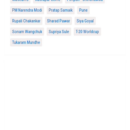
PM Narendra Modi
Pratap Sarnaik
Pune
Rupali Chakankar
Sharad Pawar
Siya Goyal
Sonam Wangchuk
Supriya Sule
T-20 Worldcup
Tukaram Mundhe