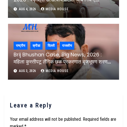
शिक्षणसम्राट काळाच्या पडद्याआड : Padmashri Dr
AUG 4, 2026
MEDIA HOUSE
D.Y.Patil Passes Away In Kolhapur
Former Governor Educationist D.Y.Patil
University
राष्ट्रीय
क्रीडा
दिल्ली
राजकीय
Brij Bhushan Case, Big News, 2026 :
महिला कुस्तीपटू लैंगिक छळ प्रकरणात बृजभूषण शरण
सिंह निर्दोष, दिल्ली न्यायालयाचा निर्णय : Brij
AUG 3, 2026
MEDIA HOUSE
Bhushan Sharan Singh Acquitted In
Women Wrestlers Sexual Harrassment
Case Delhi Court
Leave a Reply
Your email address will not be published.
Required fields are
marked
*