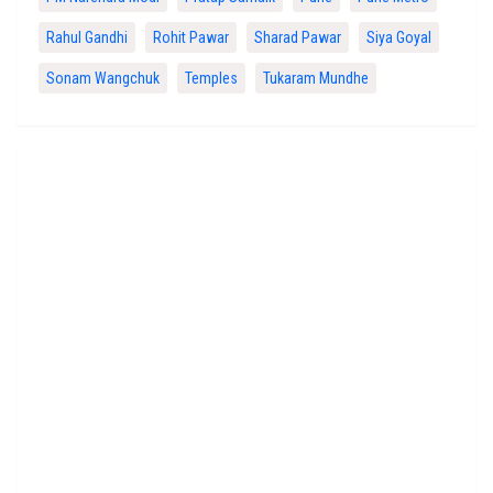
Rahul Gandhi
Rohit Pawar
Sharad Pawar
Siya Goyal
Sonam Wangchuk
Temples
Tukaram Mundhe