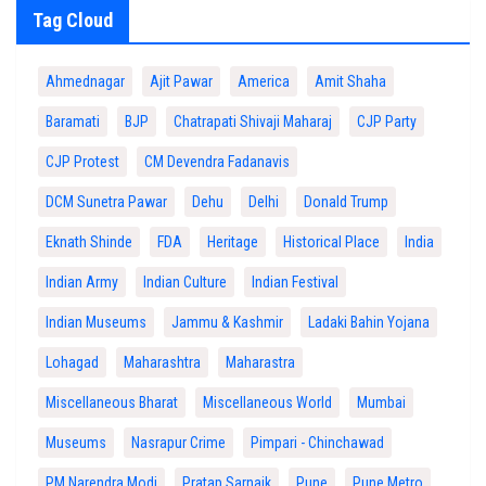
Tag Cloud
Ahmednagar
Ajit Pawar
America
Amit Shaha
Baramati
BJP
Chatrapati Shivaji Maharaj
CJP Party
CJP Protest
CM Devendra Fadanavis
DCM Sunetra Pawar
Dehu
Delhi
Donald Trump
Eknath Shinde
FDA
Heritage
Historical Place
India
Indian Army
Indian Culture
Indian Festival
Indian Museums
Jammu & Kashmir
Ladaki Bahin Yojana
Lohagad
Maharashtra
Maharastra
Miscellaneous Bharat
Miscellaneous World
Mumbai
Museums
Nasrapur Crime
Pimpari - Chinchawad
PM Narendra Modi
Pratap Sarnaik
Pune
Pune Metro