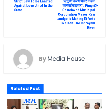
Strict Law To be Enacted
प्रदुषण करणाऱ्यांवर कडक
Against Love Jihad In the
कारवाईचा इशारा : Pimpri
State .
Chinchwad Municipal
Corporation Mayor Ravi
Landge Is Making Efforts
To clean The Indrayani
River
By
Media House
Related Post