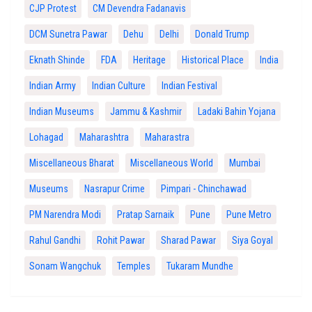
CJP Protest
CM Devendra Fadanavis
DCM Sunetra Pawar
Dehu
Delhi
Donald Trump
Eknath Shinde
FDA
Heritage
Historical Place
India
Indian Army
Indian Culture
Indian Festival
Indian Museums
Jammu & Kashmir
Ladaki Bahin Yojana
Lohagad
Maharashtra
Maharastra
Miscellaneous Bharat
Miscellaneous World
Mumbai
Museums
Nasrapur Crime
Pimpari - Chinchawad
PM Narendra Modi
Pratap Sarnaik
Pune
Pune Metro
Rahul Gandhi
Rohit Pawar
Sharad Pawar
Siya Goyal
Sonam Wangchuk
Temples
Tukaram Mundhe