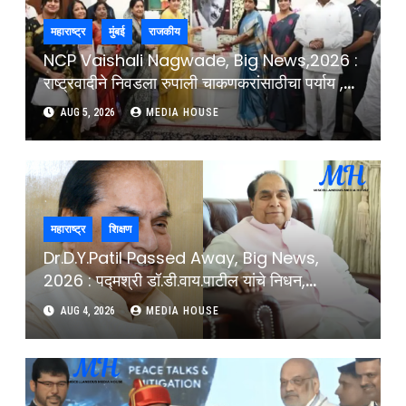
महाराष्ट्र
मुंबई
राजकीय
NCP Vaishali Nagwade, Big News,2026 :
राष्ट्रवादीने निवडला रुपाली चाकणकरांसाठीचा पर्याय ,
कोणाची लागलीये वर्णी ?
AUG 5, 2026
MEDIA HOUSE
महाराष्ट्र
शिक्षण
Dr.D.Y.Patil Passed Away, Big News,
2026 : पद्मश्री डॉ.डी.वाय.पाटील यांचे निधन,
शिक्षणसम्राट काळाच्या पडद्याआड : Padmashri Dr
AUG 4, 2026
MEDIA HOUSE
D.Y.Patil Passes Away In Kolhapur
Former Governor Educationist D.Y.Patil
University