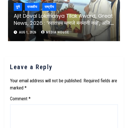
पुणे
राजकीय
राष्ट्रीय
Ajit Doval Lokmanya Tilak Award, Great
News, 2026 : ‘स्वातंत्र्य म्हणजे मनमानी नव्हे’, अजित
डोवाल यांचा Gen-Z तरूणांना सल्ला, स्वातंत्र्याचा खरा
AUG 1, 2026
MEDIA HOUSE
अर्थ समजून घ्या : Ajit Doval Message To Gen
Z On Freedom And National Inerest
After Lokmanya Tilak Award ;
Leave a Reply
Your email address will not be published.
Required fields are
marked
*
Comment
*