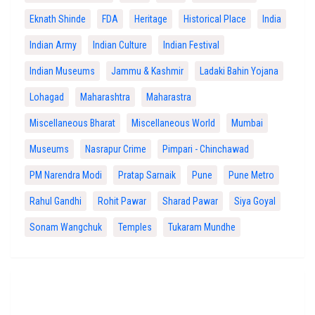
Eknath Shinde
FDA
Heritage
Historical Place
India
Indian Army
Indian Culture
Indian Festival
Indian Museums
Jammu & Kashmir
Ladaki Bahin Yojana
Lohagad
Maharashtra
Maharastra
Miscellaneous Bharat
Miscellaneous World
Mumbai
Museums
Nasrapur Crime
Pimpari - Chinchawad
PM Narendra Modi
Pratap Sarnaik
Pune
Pune Metro
Rahul Gandhi
Rohit Pawar
Sharad Pawar
Siya Goyal
Sonam Wangchuk
Temples
Tukaram Mundhe