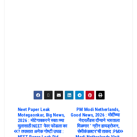
Neet Paper Leak
PM Modi Netherlands,
Motegaonkar, Big News,
Good News, 2026 : मोदींच्या
2026 : मोटेगावकरने स्वतःच्या
नेदरलँडस दौऱ्याने भारताला
मुलासाठी NEET पेपर फोडला का
मिळणार ‘ ग्रीन हायड्रोजन,
? तपासात अनेक गोष्टी उघड :
सेमीकंडक्टर’ची ताकद :PM
NEET Paper Leak Did
Modi Netherlands Visit