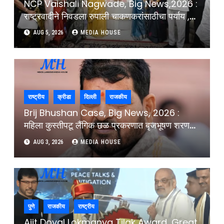
NCP Vaishali Nagwade, Big News,2026 :
राष्ट्रवादीने निवडला रुपाली चाकणकरांसाठीचा पर्याय ,
कोणाची लागलीये वर्णी ?
AUG 5, 2026
MEDIA HOUSE
राष्ट्रीय
क्रीडा
दिल्ली
राजकीय
Brij Bhushan Case, Big News, 2026 :
महिला कुस्तीपटू लैंगिक छळ प्रकरणात बृजभूषण शरण
सिंह निर्दोष, दिल्ली न्यायालयाचा निर्णय : Brij
AUG 3, 2026
MEDIA HOUSE
Bhushan Sharan Singh Acquitted In
Women Wrestlers Sexual Harrassment
Case Delhi Court
पुणे
राजकीय
राष्ट्रीय
Ajit Doval Lokmanya Tilak Award, Great