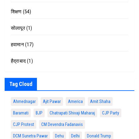
शिक्षण
(54)
सोलापूर
(1)
हवामान
(17)
हैद्राबाद
(1)
Tag Cloud
Ahmednagar
Ajit Pawar
America
Amit Shaha
Baramati
BJP
Chatrapati Shivaji Maharaj
CJP Party
CJP Protest
CM Devendra Fadanavis
DCM Sunetra Pawar
Dehu
Delhi
Donald Trump