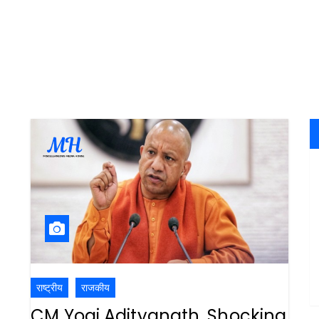
राष्ट्रीय
राजकीय
CM Yogi Adityanath, Shocking