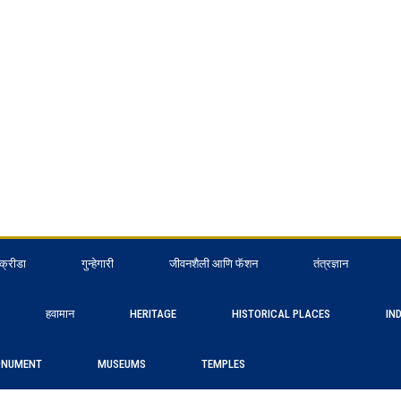
क्रीडा
गुन्हेगारी
जीवनशैली आणि फॅशन
तंत्रज्ञान
हवामान
HERITAGE
HISTORICAL PLACES
IN
NUMENT
MUSEUMS
TEMPLES