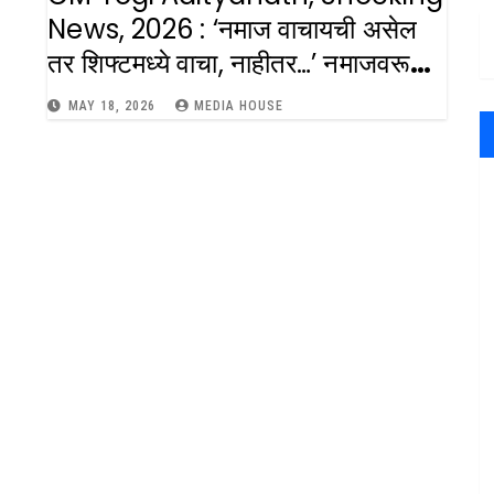
News, 2026 : ‘नमाज वाचायची असेल
तर शिफ्टमध्ये वाचा, नाहीतर…’ नमाजवरून
CM Yogi आदित्यनाथांचा मोठा इशारा :
MAY 18, 2026
MEDIA HOUSE
Cm Yogi Adityanath Says If
You Want Do Namaz Do So In
Shifts