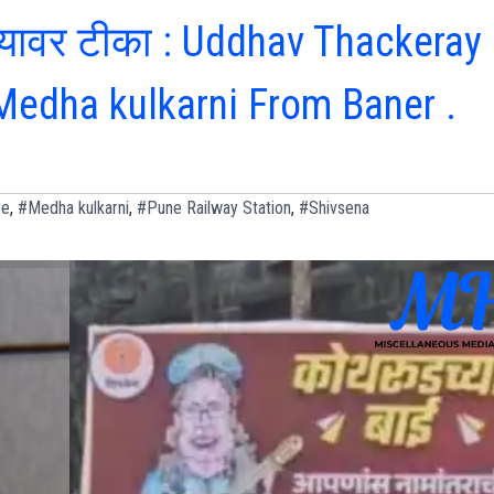
च्यावर टीका : Uddhav Thackeray
edha kulkarni From Baner .
ve
,
#Medha kulkarni
,
#Pune Railway Station
,
#Shivsena