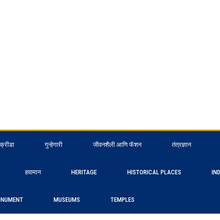
क्रीडा
गुन्हेगारी
जीवनशैली आणि फॅशन
तंत्रज्ञान
हवामान
HERITAGE
HISTORICAL PLACES
IN
NUMENT
MUSEUMS
TEMPLES