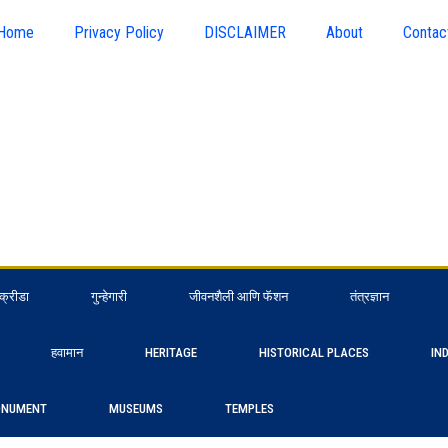
Home
Privacy Policy
DISCLAIMER
About
Contac
क्रीडा
गुन्हेगारी
जीवनशैली आणि फॅशन
तंत्रज्ञान
हवामान
HERITAGE
HISTORICAL PLACES
IN
NUMENT
MUSEUMS
TEMPLES