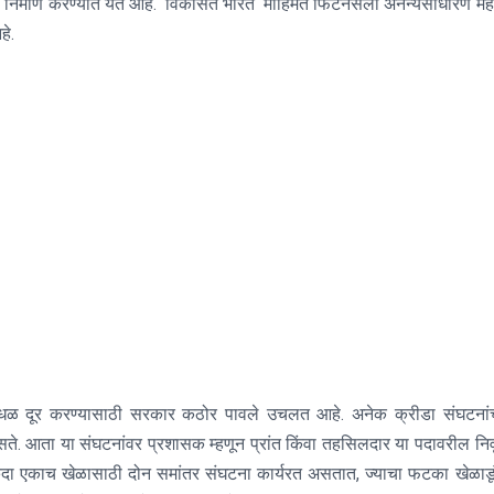
े निर्माण करण्यात येत आहे
. ‘
विकसित भारत
‘
मोहिमेत फिटनेसला अनन्यसाधारण महत्
हे
.
ंधळ दूर करण्यासाठी सरकार कठोर पावले उचलत आहे
.
अनेक क्रीडा संघटनांच
सते
.
आता या संघटनांवर प्रशासक म्हणून प्रांत किंवा तहसिलदार या पदावरील निवृ
दा एकाच खेळासाठी दोन समांतर संघटना कार्यरत असतात
,
ज्याचा फटका खेळाडू