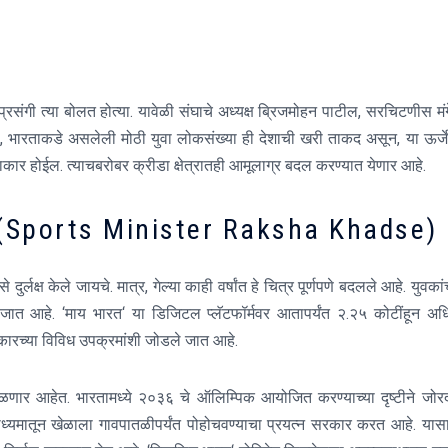
रसंगी त्या बोलत होत्या
.
यावेळी संघाचे अध्यक्ष ब्रिजमोहन पाटील
,
सरचिटणीस मं
,
भारताकडे असलेली मोठी युवा लोकसंख्या ही देशाची खरी ताकद असून
,
या ऊर्ज
साकार होईल
.
त्याचबरोबर क्रीडा क्षेत्रातही आमूलाग्र बदल करण्यात येणार आहे
.
े ? (Sports Minister Raksha Khadse)
दुर्लक्ष केले जायचे
.
मात्र
,
गेल्या काही वर्षांत हे चित्र पूर्णपणे बदलले आहे
.
युवकांच
ी जात आहे
. ‘
माय भारत
‘
या डिजिटल प्लॅटफॉर्मवर आतापर्यंत २
.
२५ कोटींहून अ
रकारच्या विविध उपक्रमांशी जोडले जात आहे
.
मिळणार आहेत
.
भारतामध्ये २०३६ चे ऑलिम्पिक आयोजित करण्याच्या दृष्टीने जोर
माध्यमातून खेळाला गावपातळीपर्यंत पोहोचवण्याचा प्रयत्न सरकार करत आहे
.
यास