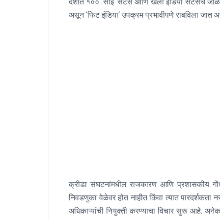
देशात १००
‘
साई
‘
सेंटर्स आणि खेलो इंडिया सेंटर्सचे जाळ
असून
‘
फिट इंडिया
‘
उपक्रम प्रभावीपणे राबविला जात आ
क्रीडा संघटनांमधील राजकारण आणि प्रशासकीय गो
निवडणुका वेळेवर होत नाहीत किंवा त्यात पारदर्शकता न
अधिकाऱ्यांची नियुक्ती करण्याचा विचार सुरू आहे
.
अनेक