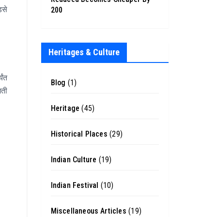
डसे
200
Heritages & Culture
यंत
Blog
(1)
िती
Heritage
(45)
Historical Places
(29)
Indian Culture
(19)
Indian Festival
(10)
Miscellaneous Articles
(19)