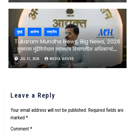
Former Governor Educationist D.Y.Patil
University
मुंबई
आरोग्य
राष्ट्रीय
Tukaram Mundhe News, Big News, 2026
: तुकाराम मुंढेंविरोधात त्यांच्याच विभागातील अधिकाऱ्यांची
तक्रार ; मंत्र्यांना दिले पत्र : Complaint Against
JUL 31, 2026
MEDIA HOUSE
Tukaram Mundhe By Officials From His
Department
Leave a Reply
Your email address will not be published.
Required fields are
marked
*
Comment
*