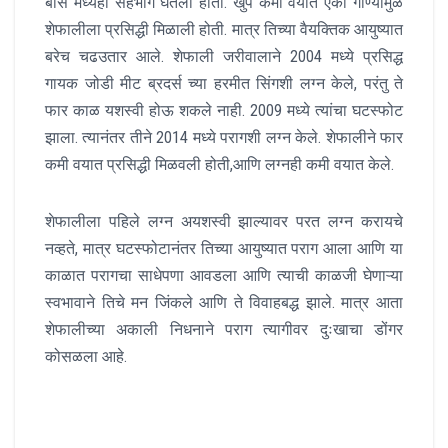
बॉस मध्येही सहभाग घेतला होता. खुप कमी वयात एका गाण्यामुळे
शेफालीला प्रसिद्धी मिळाली होती. मात्र तिच्या वैयक्तिक आयुष्यात
बरेच चढउतार आले. शेफाली जरीवालाने 2004 मध्ये प्रसिद्ध
गायक जोडी मीट ब्रदर्स च्या हरमीत सिंगशी लग्न केले, परंतु ते
फार काळ यशस्वी होऊ शकले नाही. 2009 मध्ये त्यांचा घटस्फोट
झाला. त्यानंतर तीने 2014 मध्ये परागशी लग्न केले. शेफालीने फार
कमी वयात प्रसिद्धी मिळवली होती,आणि लग्नही कमी वयात केले.
शेफालीला पहिले लग्न अयशस्वी झाल्यावर परत लग्न करायचे
नव्हते, मात्र घटस्फोटानंतर तिच्या आयुष्यात पराग आला आणि या
काळात परागचा साधेपणा आवडला आणि त्याची काळजी घेणाऱ्या
स्वभावाने तिचे मन जिंकले आणि ते विवाहबद्ध झाले. मात्र आता
शेफालीच्या अकाली निधनाने पराग त्यागीवर दुःखाचा डोंगर
कोसळला आहे.