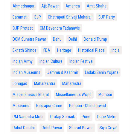
Ahmednagar
Ajit Pawar
America
Amit Shaha
Baramati
BJP
Chatrapati Shivaji Maharaj
CJP Party
CJP Protest
CM Devendra Fadanavis
DCM Sunetra Pawar
Dehu
Delhi
Donald Trump
Eknath Shinde
FDA
Heritage
Historical Place
India
Indian Army
Indian Culture
Indian Festival
Indian Museums
Jammu & Kashmir
Ladaki Bahin Yojana
Lohagad
Maharashtra
Maharastra
Miscellaneous Bharat
Miscellaneous World
Mumbai
Museums
Nasrapur Crime
Pimpari - Chinchawad
PM Narendra Modi
Pratap Sarnaik
Pune
Pune Metro
Rahul Gandhi
Rohit Pawar
Sharad Pawar
Siya Goyal