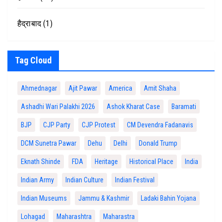
हैद्राबाद
(1)
Tag Cloud
Ahmednagar
Ajit Pawar
America
Amit Shaha
Ashadhi Wari Palakhi 2026
Ashok Kharat Case
Baramati
BJP
CJP Party
CJP Protest
CM Devendra Fadanavis
DCM Sunetra Pawar
Dehu
Delhi
Donald Trump
Eknath Shinde
FDA
Heritage
Historical Place
India
Indian Army
Indian Culture
Indian Festival
Indian Museums
Jammu & Kashmir
Ladaki Bahin Yojana
Lohagad
Maharashtra
Maharastra