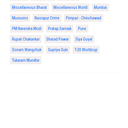
Miscellaneous Bharat
Miscellaneous World
Mumbai
Museums
Nasrapur Crime
Pimpari - Chinchawad
PM Narendra Modi
Pratap Sarnaik
Pune
Rupali Chakankar
Sharad Pawar
Siya Goyal
Sonam Wangchuk
Supriya Sule
T-20 Worldcup
Tukaram Mundhe