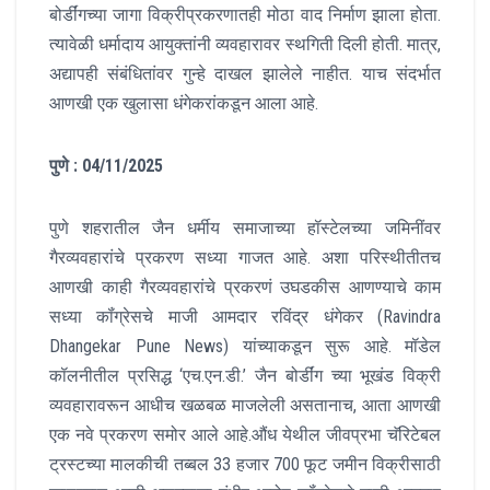
बोर्डींगच्या जागा विक्रीप्रकरणातही मोठा वाद निर्माण झाला होता.
त्यावेळी धर्मादाय आयुक्तांनी व्यवहारावर स्थगिती दिली होती. मात्र,
अद्यापही संबंधितांवर गुन्हे दाखल झालेले नाहीत. याच संदर्भात
आणखी एक खुलासा धंगेकरांकडून आला आहे.
पुणे : 04/11/2025
पुणे शहरातील जैन धर्मीय समाजाच्या हॉस्टेलच्या जमिनींवर
गैरव्यवहारांचे प्रकरण सध्या गाजत आहे. अशा परिस्थीतीतच
आणखी काही गैरव्यवहारांचे प्रकरणं उघडकीस आणण्याचे काम
सध्या कॉंग्रेसचे माजी आमदार रविंद्र धंगेकर (Ravindra
Dhangekar Pune News) यांच्याकडून सुरू आहे. मॉडेल
कॉलनीतील प्रसिद्ध ‘एच.एन.डी.’ जैन बोर्डींग च्या भूखंड विक्री
व्यवहारावरून आधीच खळबळ माजलेली असतानाच, आता आणखी
एक नवे प्रकरण समोर आले आहे.औंध येथील जीवप्रभा चॅरिटेबल
ट्रस्टच्या मालकीची तब्बल 33 हजार 700 फूट जमीन विक्रीसाठी