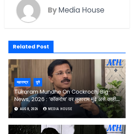
By
Media House
Related Post
महाराष्ट्र
पुणे
Tukaram Mundhe On Cockroch, Big
News, 2026 : ‘कॉकरोच’ वर तुकाराम मुंढे असे काही
म्हणाले की, सभागृहात झाला टाळ्यांचा कडकडाट :
AUG 8, 2026
MEDIA HOUSE
Tukaram Mundhe Comment On
Cockroach And CJP Protest