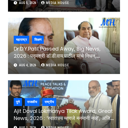
कोणाची लागलीये वर्णी ?
AUG 5, 2026
MEDIA HOUSE
महाराष्ट्र
शिक्षण
Dr.D.Y.Patil Passed Away, Big News,
2026 : पद्मश्री डॉ.डी.वाय.पाटील यांचे निधन,
शिक्षणसम्राट काळाच्या पडद्याआड : Padmashri Dr
AUG 4, 2026
MEDIA HOUSE
D.Y.Patil Passes Away In Kolhapur
Former Governor Educationist D.Y.Patil
University
पुणे
राजकीय
राष्ट्रीय
Ajit Doval Lokmanya Tilak Award, Great
News, 2026 : ‘स्वातंत्र्य म्हणजे मनमानी नव्हे’, अजित
डोवाल यांचा Gen-Z तरूणांना सल्ला, स्वातंत्र्याचा खरा
AUG 1, 2026
MEDIA HOUSE