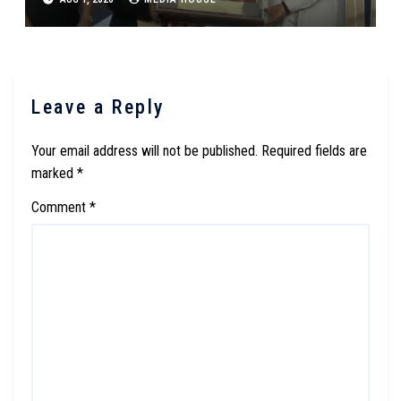
अर्थ समजून घ्या : Ajit Doval Message To Gen
Z On Freedom And National Inerest
After Lokmanya Tilak Award ;
Leave a Reply
Your email address will not be published.
Required fields are
marked
*
Comment
*