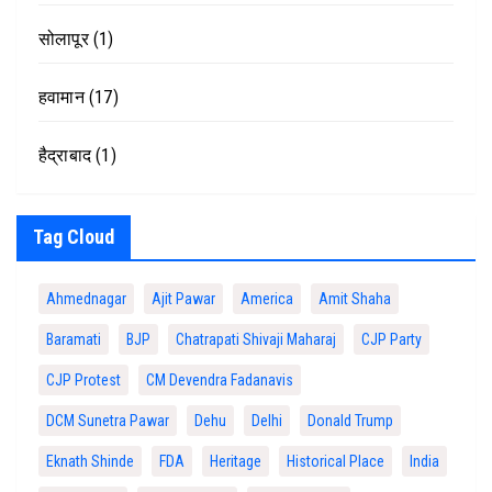
सोलापूर
(1)
हवामान
(17)
हैद्राबाद
(1)
Tag Cloud
Ahmednagar
Ajit Pawar
America
Amit Shaha
Baramati
BJP
Chatrapati Shivaji Maharaj
CJP Party
CJP Protest
CM Devendra Fadanavis
DCM Sunetra Pawar
Dehu
Delhi
Donald Trump
Eknath Shinde
FDA
Heritage
Historical Place
India