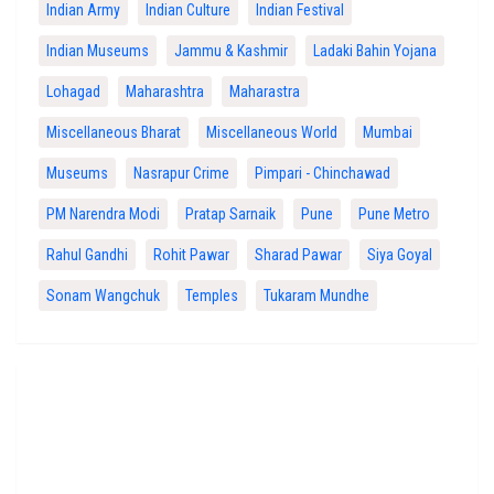
Indian Army
Indian Culture
Indian Festival
Indian Museums
Jammu & Kashmir
Ladaki Bahin Yojana
Lohagad
Maharashtra
Maharastra
Miscellaneous Bharat
Miscellaneous World
Mumbai
Museums
Nasrapur Crime
Pimpari - Chinchawad
PM Narendra Modi
Pratap Sarnaik
Pune
Pune Metro
Rahul Gandhi
Rohit Pawar
Sharad Pawar
Siya Goyal
Sonam Wangchuk
Temples
Tukaram Mundhe