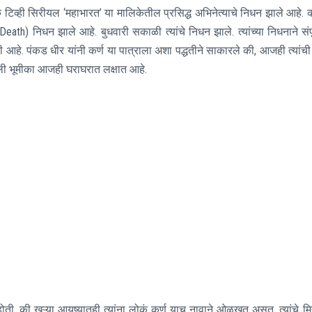
क टिव्ही सिरीयल ‘महाभारत’ या मालिकेतील प्रसिद्ध अभिनेत्याचे निधन झाले आहे. क
eath) निधन झाले आहे. बुधवारी सकाळी त्यांचे निधन झाले. त्यांच्या निधनाने संपू
े. पंकड धीर यांनी कर्ण या पात्राला अशा पद्धतीने साकारले की, आजही त्यांची
लेली भूमीका आजही घराघरात लक्षात आहे.
ोती, की खऱ्या आयुष्यातही त्यांना लोकं कर्ण याच नावाने ओळखत असत. त्यांचे मि