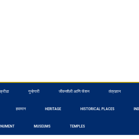
क्रीडा
गुन्हेगारी
जीवनशैली आणि फॅशन
तंत्रज्ञान
हवामान
HERITAGE
HISTORICAL PLACES
IN
NUMENT
MUSEUMS
TEMPLES