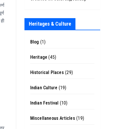
र्ण
र्ण
 ही
Heritages & Culture
Blog
(1)
Heritage
(45)
Historical Places
(29)
Indian Culture
(19)
Indian Festival
(10)
Miscellaneous Articles
(19)
त्र