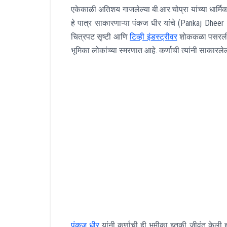
एकेकाळी अतिशय गाजलेल्या बी.आर.चोप्रा यांच्या धार्मि
हे पात्र साकारणाऱ्या पंकज धीर यांचे (Pankaj Dheer D
चित्रपट सृष्टी आणि
टिव्ही इंडस्ट्रीवर
शोककळा पसरली आह
भूमिका लोकांच्या स्मरणात आहे. कर्णाची त्यांनी साकार
पंकज धीर
यांनी कर्णाची ही भूमीका इतकी जीवंत केली ह