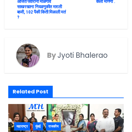
अजित पवारांनी माळेगाव
केली मागणा .
साखरखाना निवडणुकीत मारली
बाजी, 102 पैकी किती मिळाली मतं
?
By
Jyoti Bhalerao
Related Post
महाराष्ट्र
मुंबई
राजकीय