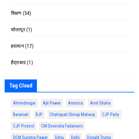
शिक्षण
(54)
सोलापूर
(1)
हवामान
(17)
हैद्राबाद
(1)
Tag Cloud
Ahmednagar
Ajit Pawar
America
Amit Shaha
Baramati
BJP
Chatrapati Shivaji Maharaj
CJP Party
CJP Protest
CM Devendra Fadanavis
DCM Sunetra Pawar
Dehu
Delhi
Donald Trump