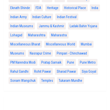
Eknath Shinde
FDA
Heritage
Historical Place
India
Indian Army
Indian Culture
Indian Festival
Indian Museums
Jammu & Kashmir
Ladaki Bahin Yojana
Lohagad
Maharashtra
Maharastra
Miscellaneous Bharat
Miscellaneous World
Mumbai
Museums
Nasrapur Crime
Pimpari - Chinchawad
PM Narendra Modi
Pratap Sarnaik
Pune
Pune Metro
Rahul Gandhi
Rohit Pawar
Sharad Pawar
Siya Goyal
Sonam Wangchuk
Temples
Tukaram Mundhe