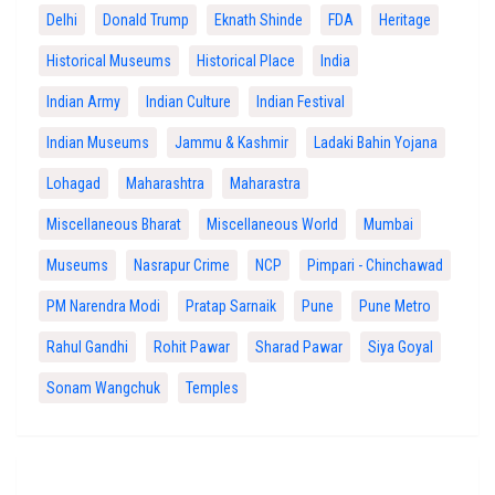
Delhi
Donald Trump
Eknath Shinde
FDA
Heritage
Historical Museums
Historical Place
India
Indian Army
Indian Culture
Indian Festival
Indian Museums
Jammu & Kashmir
Ladaki Bahin Yojana
Lohagad
Maharashtra
Maharastra
Miscellaneous Bharat
Miscellaneous World
Mumbai
Museums
Nasrapur Crime
NCP
Pimpari - Chinchawad
PM Narendra Modi
Pratap Sarnaik
Pune
Pune Metro
Rahul Gandhi
Rohit Pawar
Sharad Pawar
Siya Goyal
Sonam Wangchuk
Temples