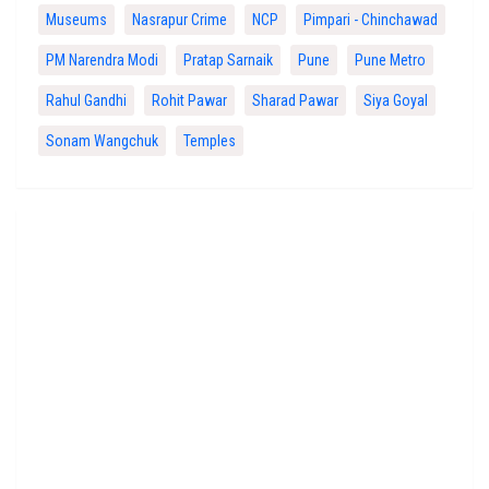
Museums
Nasrapur Crime
NCP
Pimpari - Chinchawad
PM Narendra Modi
Pratap Sarnaik
Pune
Pune Metro
Rahul Gandhi
Rohit Pawar
Sharad Pawar
Siya Goyal
Sonam Wangchuk
Temples