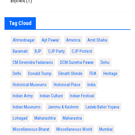
हैद्राबाद
(1)
Tag Cloud
Ahmednagar
Ajit Pawar
America
Amit Shaha
Baramati
BJP
CJP Party
CJP Protest
CM Devendra Fadanavis
DCM Sunetra Pawar
Dehu
Delhi
Donald Trump
Eknath Shinde
FDA
Heritage
Historical Museums
Historical Place
India
Indian Army
Indian Culture
Indian Festival
Indian Museums
Jammu & Kashmir
Ladaki Bahin Yojana
Lohagad
Maharashtra
Maharastra
Miscellaneous Bharat
Miscellaneous World
Mumbai