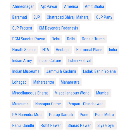
Ahmednagar
Ajit Pawar
America
Amit Shaha
Baramati
BJP
Chatrapati Shivaji Maharaj
CJP Party
CJP Protest
CM Devendra Fadanavis
DCM Sunetra Pawar
Dehu
Delhi
Donald Trump
Eknath Shinde
FDA
Heritage
Historical Place
India
Indian Army
Indian Culture
Indian Festival
Indian Museums
Jammu & Kashmir
Ladaki Bahin Yojana
Lohagad
Maharashtra
Maharastra
Miscellaneous Bharat
Miscellaneous World
Mumbai
Museums
Nasrapur Crime
Pimpari - Chinchawad
PM Narendra Modi
Pratap Sarnaik
Pune
Pune Metro
Rahul Gandhi
Rohit Pawar
Sharad Pawar
Siya Goyal