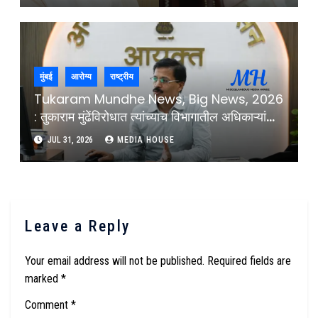
Former Governor Educationist D.Y.Patil
University
मुंबई
आरोग्य
राष्ट्रीय
Tukaram Mundhe News, Big News, 2026
: तुकाराम मुंढेंविरोधात त्यांच्याच विभागातील अधिकाऱ्यांची
तक्रार ; मंत्र्यांना दिले पत्र : Complaint Against
JUL 31, 2026
MEDIA HOUSE
Tukaram Mundhe By Officials From His
Department
Leave a Reply
Your email address will not be published.
Required fields are
marked
*
Comment
*