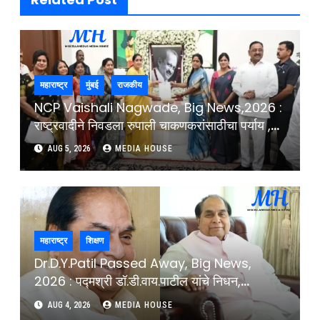
महाराष्ट्र
मुंबई
राजकीय
NCP Vaishali Nagwade, Big News,2026 :
राष्ट्रवादीने निवडला रुपाली चाकणकरांसाठीचा पर्याय ,
कोणाची लागलीये वर्णी ?
AUG 5, 2026
MEDIA HOUSE
महाराष्ट्र
शिक्षण
Dr.D.Y.Patil Passed Away, Big News,
2026 : पद्मश्री डॉ.डी.वाय.पाटील यांचे निधन,
शिक्षणसम्राट काळाच्या पडद्याआड : Padmashri Dr
AUG 4, 2026
MEDIA HOUSE
D.Y.Patil Passes Away In Kolhapur