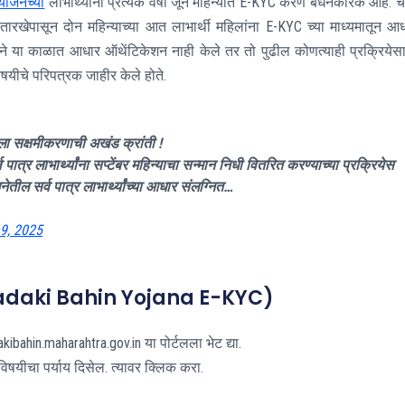
ोजनेच्या
लाभार्थ्यांना प्रत्येक वर्षी जून महिन्यात E-KYC करणे बंधनकारक आहे. च
तारखेपासून दोन महिन्याच्या आत लाभार्थी महिलांना E-KYC च्या माध्यमातून आ
लेने या काळात आधार ऑथेंटिकेशन नाही केले तर तो पुढील कोणत्याही प्रक्रियेस
िषयीचे परिपत्रक जाहीर केले होते.
ला सक्षमीकरणाची अखंड क्रांती !
पात्र लाभार्थ्यांना सप्टेंबर महिन्याचा सन्मान निधी वितरित करण्याच्या प्रक्रियेस
तील सर्व पात्र लाभार्थ्यांच्या आधार संलग्नित…
9, 2025
र्ण (Ladaki Bahin Yojana E-KYC)
bahin.maharahtra.gov.in या पोर्टलला भेट द्या.
विषयीचा पर्याय दिसेल. त्यावर क्लिक करा.