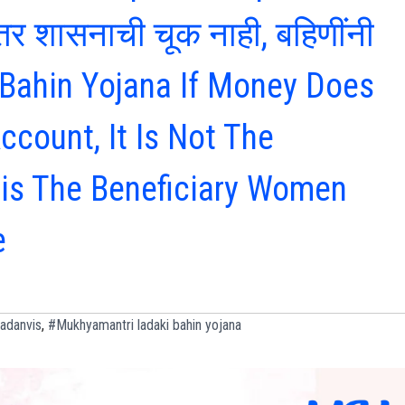
 तर शासनाची चूक नाही, बहिणींनी
ki Bahin Yojana If Money Does
ccount, It Is Not The
 is The Beneficiary Women
e
adanvis
,
#Mukhyamantri ladaki bahin yojana