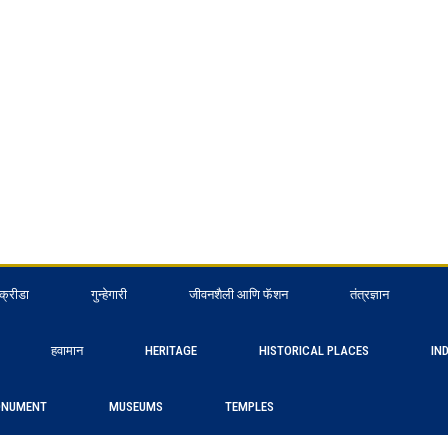
क्रीडा
गुन्हेगारी
जीवनशैली आणि फॅशन
तंत्रज्ञान
हवामान
HERITAGE
HISTORICAL PLACES
IN
NUMENT
MUSEUMS
TEMPLES