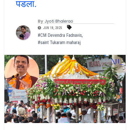
पडला.
By
Jyoti Bhalerao
JUN 18, 2025
#CM Devendra Fadnavis
,
#saint Tukaram maharaj