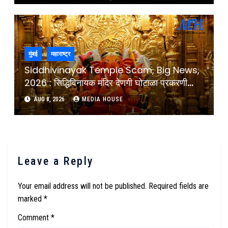
Abuse Case Accused Chetan Koli
Arrested
मुंबई
महाराष्ट्र
Siddhivinayak Temple Scam, Big News,
2026 : सिद्धिविनायक मंदिर देणगी घोटाळा प्रकरणी
मुख्यमंत्र्यांचे थेट चौकशीचे आदेश : Cheif Minister
AUG 8, 2026
MEDIA HOUSE
Devendra Fadnavis Ordered Inquiry Of
Donations Scam At Siddhivinayak
Temple Mumbai
Leave a Reply
Your email address will not be published.
Required fields are
marked
*
Comment
*