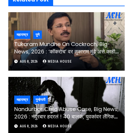
महाराष्ट्र
पुणे
Tukaram Mundhe On Cockroch, Big
News, 2026 : ‘कॉकरोच’ वर तुकाराम मुंढे असे काही
म्हणाले की, सभागृहात झाला टाळ्यांचा कडकडाट :
AUG 8, 2026
MEDIA HOUSE
Tukaram Mundhe Comment On
Cockroach And CJP Protest
महाराष्ट्र
गुन्हेगारी
Nandurbar Child Abuse Case, Big News,
2026 : नंदुरबार हदरलं ! 40 बालकं, युवकांवर लैंगिक
अत्याचार, 200 व्हिडिओ क्लिपमुळे खळबळ :
AUG 8, 2026
MEDIA HOUSE
Nandurbar Child And Young Children