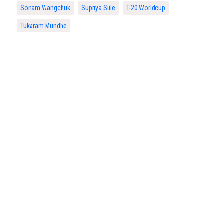
Sonam Wangchuk
Supriya Sule
T-20 Worldcup
Tukaram Mundhe