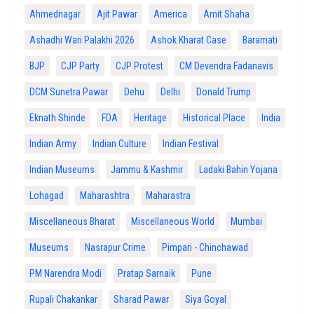
Ahmednagar
Ajit Pawar
America
Amit Shaha
Ashadhi Wari Palakhi 2026
Ashok Kharat Case
Baramati
BJP
CJP Party
CJP Protest
CM Devendra Fadanavis
DCM Sunetra Pawar
Dehu
Delhi
Donald Trump
Eknath Shinde
FDA
Heritage
Historical Place
India
Indian Army
Indian Culture
Indian Festival
Indian Museums
Jammu & Kashmir
Ladaki Bahin Yojana
Lohagad
Maharashtra
Maharastra
Miscellaneous Bharat
Miscellaneous World
Mumbai
Museums
Nasrapur Crime
Pimpari - Chinchawad
PM Narendra Modi
Pratap Sarnaik
Pune
Rupali Chakankar
Sharad Pawar
Siya Goyal