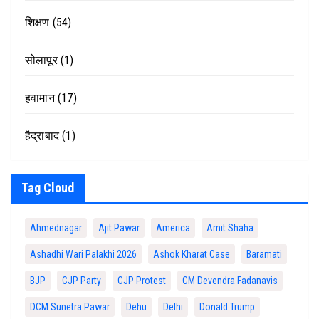
शिक्षण
(54)
सोलापूर
(1)
हवामान
(17)
हैद्राबाद
(1)
Tag Cloud
Ahmednagar
Ajit Pawar
America
Amit Shaha
Ashadhi Wari Palakhi 2026
Ashok Kharat Case
Baramati
BJP
CJP Party
CJP Protest
CM Devendra Fadanavis
DCM Sunetra Pawar
Dehu
Delhi
Donald Trump