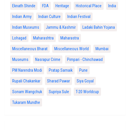
Eknath Shinde
FDA
Heritage
Historical Place
India
Indian Army
Indian Culture
Indian Festival
Indian Museums
Jammu & Kashmir
Ladaki Bahin Yojana
Lohagad
Maharashtra
Maharastra
Miscellaneous Bharat
Miscellaneous World
Mumbai
Museums
Nasrapur Crime
Pimpari - Chinchawad
PM Narendra Modi
Pratap Sarnaik
Pune
Rupali Chakankar
Sharad Pawar
Siya Goyal
Sonam Wangchuk
Supriya Sule
T-20 Worldcup
Tukaram Mundhe