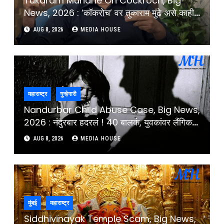
Tukaram Mundhe On Cockroch, Big
News, 2026 : ‘कॉकरोच’ वर तुकाराम मुंढे असे काही
म्हणाले की, सभागृहात झाला टाळ्यांचा कडकडाट :
AUG 8, 2026
MEDIA HOUSE
Tukaram Mundhe Comment On
Cockroach And CJP Protest
महाराष्ट्र
गुन्हेगारी
Nandurbar Child Abuse Case, Big News,
2026 : नंदुरबार हदरलं ! 40 बालकं, युवकांवर लैंगिक
अत्याचार, 200 व्हिडिओ क्लिपमुळे खळबळ :
AUG 8, 2026
MEDIA HOUSE
Nandurbar Child And Young Children
Abuse Case Accused Chetan Koli
Arrested
मुंबई
महाराष्ट्र
Siddhivinayak Temple Scam, Big News,