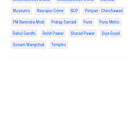
Museums
Nasrapur Crime
NCP
Pimpari - Chinchawad
PM Narendra Modi
Pratap Sarnaik
Pune
Pune Metro
Rahul Gandhi
Rohit Pawar
Sharad Pawar
Siya Goyal
Sonam Wangchuk
Temples