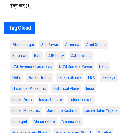
हैद्राबाद
(1)
Tag Cloud
Ahmednagar
Ajit Pawar
America
Amit Shaha
Baramati
BJP
CJP Party
CJP Protest
CM Devendra Fadanavis
DCM Sunetra Pawar
Dehu
Delhi
Donald Trump
Eknath Shinde
FDA
Heritage
Historical Museums
Historical Place
India
Indian Army
Indian Culture
Indian Festival
Indian Museums
Jammu & Kashmir
Ladaki Bahin Yojana
Lohagad
Maharashtra
Maharastra
Miscellaneous Bharat
Miscellaneous World
Mumbai