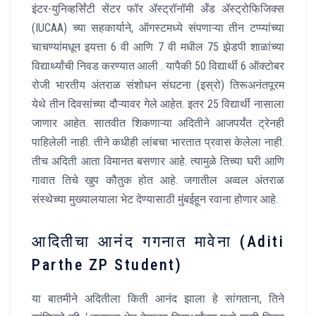
इंटर-युनिव्हर्सिंटी सेंटर फॉर ॲस्ट्रॉनॉमी अँड ॲस्ट्रोफिजिक्स
(IUCAA) च्या सहकार्याने, ऑगस्टमध्ये संपणाऱ्या तीन टप्प्यांच्या
चाचण्यांमधून इयत्ता 6 वी आणि 7 वी मधील 75 झेडपी शाळांच्या
विद्यार्थ्यांची निवड करण्यात आली . यापैकी 50 विद्यार्थी 6 ऑक्टोबर
रोजी भारतीय अंतराळ संशोधन संघटना (इस्रो) तिरूअनंतपूरम
येथे तीन दिवसांच्या दौऱ्यावर गेले आहेत. इतर 25 विद्यार्थी नासाला
जाणार आहेत. सातवीत शिकणाऱ्या अदितीने आजपर्यंत ट्रेनही
पाहिलेली नाही. तीने कधीही लांबचा भारतात प्रवास केलेला नाही.
तीच अदिती आता विमानत बसणार आहे. त्यामुळे तिच्या घरी आणि
गावात तिचे खुप कौतुक होत आहे. जगातील अव्वल अंतराळ
संस्थेच्या मुख्यालयाला भेट देण्यासाठी मुंबईहून रवाना होणार आहे.
आदितीचा आनंद गगनात मावेना (Aditi
Parthe ZP Student)
या बातमीने अदितीला किती आनंद झाला हे सांगताना, तिने