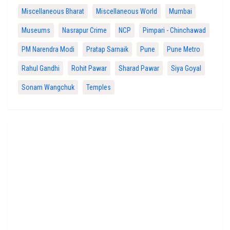
Miscellaneous Bharat
Miscellaneous World
Mumbai
Museums
Nasrapur Crime
NCP
Pimpari - Chinchawad
PM Narendra Modi
Pratap Sarnaik
Pune
Pune Metro
Rahul Gandhi
Rohit Pawar
Sharad Pawar
Siya Goyal
Sonam Wangchuk
Temples