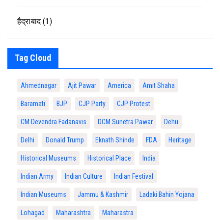
हैद्राबाद
(1)
Tag Cloud
Ahmednagar
Ajit Pawar
America
Amit Shaha
Baramati
BJP
CJP Party
CJP Protest
CM Devendra Fadanavis
DCM Sunetra Pawar
Dehu
Delhi
Donald Trump
Eknath Shinde
FDA
Heritage
Historical Museums
Historical Place
India
Indian Army
Indian Culture
Indian Festival
Indian Museums
Jammu & Kashmir
Ladaki Bahin Yojana
Lohagad
Maharashtra
Maharastra