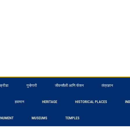
क्रीडा
गुन्हेगारी
जीवनशैली आणि फॅशन
तंत्रज्ञान
हवामान
HERITAGE
HISTORICAL PLACES
IN
NUMENT
MUSEUMS
TEMPLES