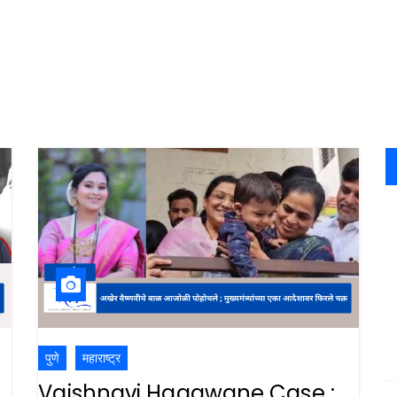
पुणे
महाराष्ट्र
Vaishnavi Hagawane Case :